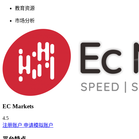
教育资源
市场分析
EC Markets
4.5
注册账户
申请模拟账户