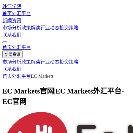
外汇学院
首页
外汇平台
新闻资讯
市场分析
政策解读
行业动态
投资策略
联系我们
首页
外汇平台
新闻资讯
市场分析
政策解读
行业动态
投资策略
联系我们
首页
外汇平台
EC Markets
EC Markets官网|EC Markets外汇平台-
EC官网