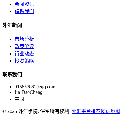
新闻资讯
联系我们
外汇新闻
市场分析
政策解读
行业动态
投资策略
联系我们
915657862@qq.com
Jin-DaoCheng
中国
© 2026 外汇学院. 保留所有权利.
外汇平台推荐
网站地图