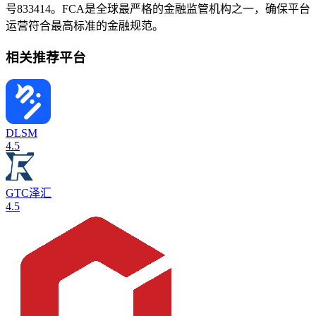
号833414。FCA是全球最严格的金融监管机构之一，确保平台
运营符合最高标准的金融规范。
相关推荐平台
DLSM
4.5
GTC泽汇
4.5