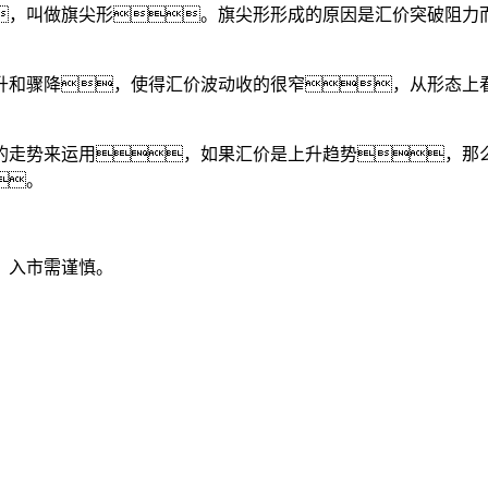
，叫做旗尖形。旗尖形形成的原因是汇价突破阻力
升和骤降，使得汇价波动收的很窄，从形态上
。
的走势来运用，如果汇价是上升趋势，那
。
，入市需谨慎。