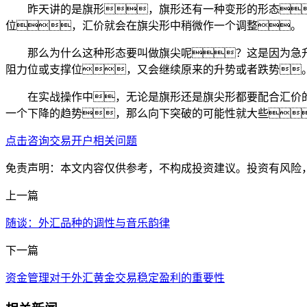
昨天讲的是旗形，旗形还有一种变形的形态
位，汇价就会在旗尖形中稍微作一个调整。
那么为什么这种形态要叫做旗尖呢？这是因为急
阻力位或支撑位，又会继续原来的升势或者跌势
在实战操作中，无论是旗形还是旗尖形都要配合汇价
一个下降的趋势，那么向下突破的可能性就大些
点击咨询交易开户相关问题
免责声明：本文内容仅供参考，不构成投资建议。投资有风险
上一篇
随谈：外汇品种的调性与音乐韵律
下一篇
资金管理对于外汇黄金交易稳定盈利的重要性