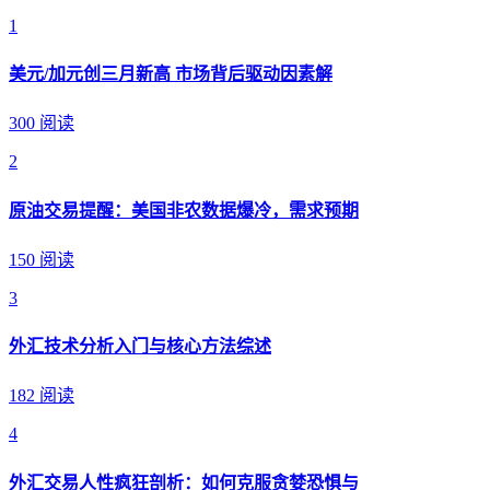
1
美元/加元创三月新高 市场背后驱动因素解
300 阅读
2
原油交易提醒：美国非农数据爆冷，需求预期
150 阅读
3
外汇技术分析入门与核心方法综述
182 阅读
4
外汇交易人性疯狂剖析：如何克服贪婪恐惧与