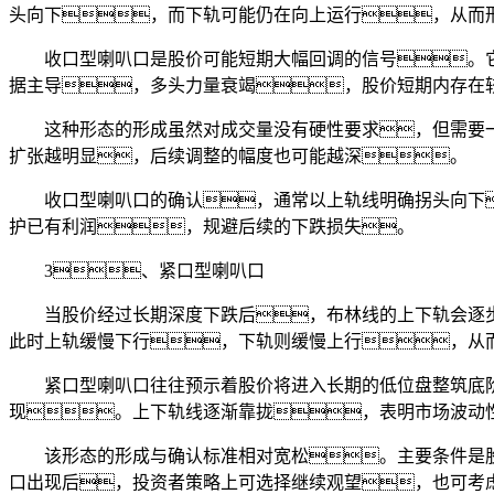
头向下，而下轨可能仍在向上运行，从而
收口型喇叭口是股价可能短期大幅回调的信号。
据主导，多头力量衰竭，股价短期内存在
这种形态的形成虽然对成交量没有硬性要求，但需要
扩张越明显，后续调整的幅度也可能越深。
收口型喇叭口的确认，通常以上轨线明确拐头向下
护已有利润，规避后续的下跌损失。
3、紧口型喇叭口
当股价经过长期深度下跌后，布林线的上下轨会逐
此时上轨缓慢下行，下轨则缓慢上行，从
紧口型喇叭口往往预示着股价将进入长期的低位盘整筑底
现。上下轨线逐渐靠拢，表明市场波动
该形态的形成与确认标准相对宽松。主要条件是
口出现后，投资者策略上可选择继续观望，也可考