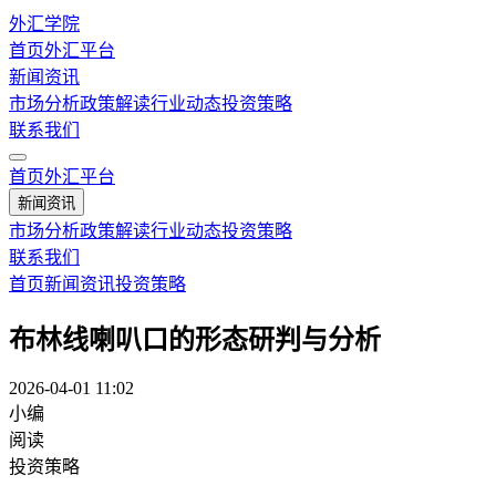
外汇学院
首页
外汇平台
新闻资讯
市场分析
政策解读
行业动态
投资策略
联系我们
首页
外汇平台
新闻资讯
市场分析
政策解读
行业动态
投资策略
联系我们
首页
新闻资讯
投资策略
布林线喇叭口的形态研判与分析
2026-04-01 11:02
小编
阅读
投资策略