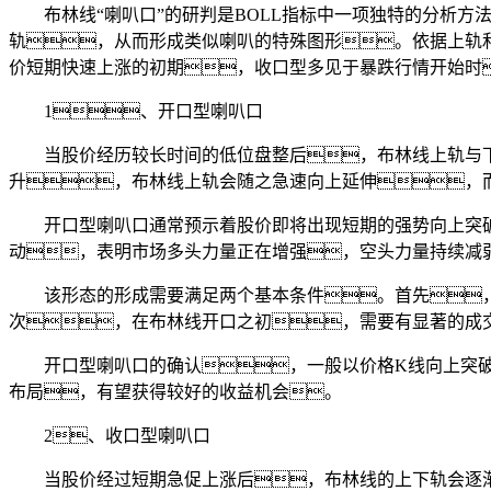
布林线“喇叭口”的研判是BOLL指标中一项独特的分析
轨，从而形成类似喇叭的特殊图形。依据上轨
价短期快速上涨的初期，收口型多见于暴跌行情开始时
1、开口型喇叭口
当股价经历较长时间的低位盘整后，布林线上轨与
升，布林线上轨会随之急速向上延伸，
开口型喇叭口通常预示着股价即将出现短期的强势向上突
动，表明市场多头力量正在增强，空头力量持续减
该形态的形成需要满足两个基本条件。首先
次，在布林线开口之初，需要有显著的成
开口型喇叭口的确认，一般以价格K线向上突
布局，有望获得较好的收益机会。
2、收口型喇叭口
当股价经过短期急促上涨后，布林线的上下轨会逐