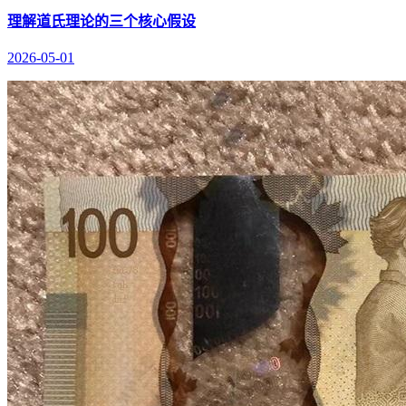
理解道氏理论的三个核心假设
2026-05-01