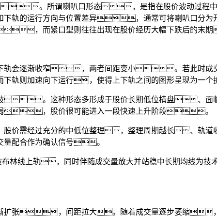
方法。所谓喇叭口形态，是指在股价波动过程
和下轨的运行方向与位置差异，通常可将喇叭口分为
，而紧口型则往往出现在股价经历大幅下跌后的末期
下轨会逐渐收窄，两者间距变小。若此时成
而下轨则加速向下运行，使得上下轨之间的图形呈现为一个
破。这种形态多形成于股价长期低位横盘、面
弱，股价很可能进入一段快速上升阶段。
，股价需经过充分的中低位整理，整理周期越长、轨道
交量配合作为确认信号。
破布林线上轨，同时伴随成交量放大并站稳中长期均线为技
渐扩张，间距拉大。随着成交量逐步萎缩