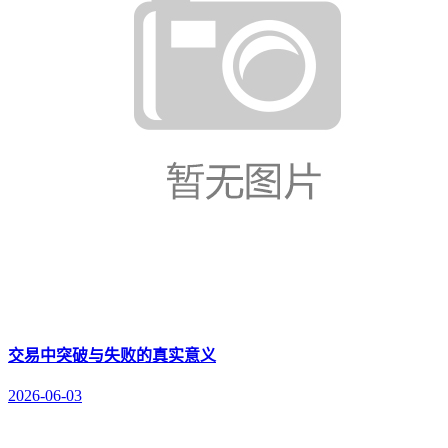
交易中突破与失败的真实意义
2026-06-03