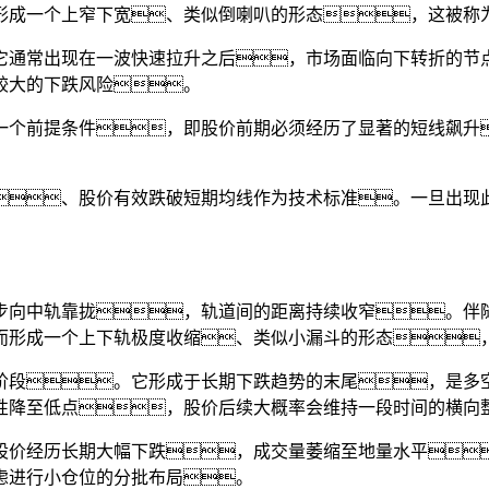
形成一个上窄下宽、类似倒喇叭的形态，这被称
它通常出现在一波快速拉升之后，市场面临向下转折的节
较大的下跌风险。
一个前提条件，即股价前期必须经历了显著的短线飙升
、股价有效跌破短期均线作为技术标准。一旦出现
步向中轨靠拢，轨道间的距离持续收窄。伴
而形成一个上下轨极度收缩、类似小漏斗的形态
阶段。它形成于长期下跌趋势的末尾，是多
性降至低点，股价后续大概率会维持一段时间的横向
股价经历长期大幅下跌，成交量萎缩至地量水平
虑进行小仓位的分批布局。