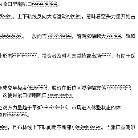
为收口型喇叭口。
点。上下轨线反向大幅运动，意味着空头力量开始占
。一般而言，前期涨幅越大、轨道
此形态，投资者及时考虑减持或离场，有助于保
随成交量极度低迷，股价在低位区域窄幅震荡，
，这便是紧口型喇叭口。
空双方力量趋于平衡、市场进入休整状态的体
整理。
，且布林线上下轨间距不断缩小。当紧口型喇叭