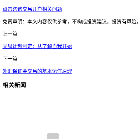
点击咨询交易开户相关问题
免责声明：本文内容仅供参考，不构成投资建议。投资有风险
上一篇
交易计划制定：从了解自我开始
下一篇
外汇保证金交易的基本运作原理
相关新闻