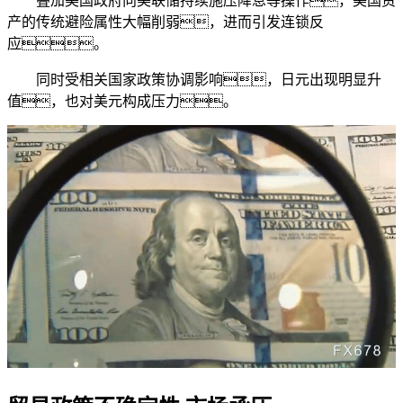
叠加美国政府向美联储持续施压降息等操作，美国资
产的传统避险属性大幅削弱，进而引发连锁反
应。
同时受相关国家政策协调影响，日元出现明显升
值，也对美元构成压力。