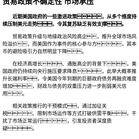
贸易政策不确定性 市场承压
近期美国政府的一些激进政策，从多个维度持
续压制美元走势，令其复苏缺乏有效支撑。
贸易政策升级与地缘政治风险高企，推升全球市场风
险溢价，而美国作为事件的核心参与方，其本
币的避险吸引力自然明显下降。
在经济高增长、通胀高企的背景下，美
国政府仍持续向央行施压要求降息，此举大概率推
升长端利率，令美国今年到期的巨额政府债务再融资难度
增加，财政与债务的双重压力进一步削弱美元信
用。
相关政策推行的干预模式，通过加征关
税、限制市场运作等方式打破供需平衡，干
扰了市场正常运行，引发投资者深度质
疑。