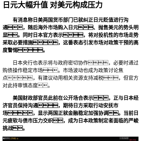
日元大幅升值 对美元构成压力
有消息称日美两国货币部门已就纠正日元贬值进行沟
通，随后海外市场购入日元、抛售美元的势头明
显。同时日本官方表示，将对投机性的市场走势
采取必要措施，这番表态引发市场对政策干预的高
度警惕。
日本央行也表示将与政府密切协作，必要时通过
购债操作稳定市场。市场波动也成为政策讨论焦
点，有建议动用相关资源支持减税，但官方
对此持审慎态度。
美国财政部官员此前在公开场合表示，正与日本经
济官员保持沟通，期待日方采取行动安抚市
场，显示两国正就金融稳定加强协调。当前日
元疲软与债市压力交织，成为日本政策制定者面临的严峻
挑战。