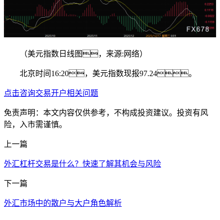
（美元指数日线图，来源:网络）
北京时间16:20，美元指数现报97.24。
点击咨询交易开户相关问题
免责声明：本文内容仅供参考，不构成投资建议。投资有风
险，入市需谨慎。
上一篇
外汇杠杆交易是什么？快速了解其机会与风险
下一篇
外汇市场中的散户与大户角色解析