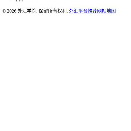
© 2026 外汇学院. 保留所有权利.
外汇平台推荐
网站地图