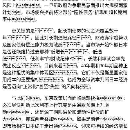
风险上。一旦新政府为争取民意而推出大规模刺激
计划，市场便会提前将这部分“隐性债务”折现到超长期利
率中。
更关键的是，超长期债券的现金流覆盖数十
年，因此对长期通胀路径、财政赤字趋势以
及国家债务偿还能力极为敏感。当市场开始怀疑日本
是否还能维持过去那种“低增长、低通
胀、低利率”的财政纪律时，长端利率就会率先
做出反应。目前来看，40年期和30年期品种正
是这种担忧的集中体现区。它们不仅是衡量国家信
用成本的重要指标，也成为全球资本判断日本经济
是否迈向“正常化”甚至“失控”的风向标。
与此同时，东京政策层面面临两难抉择：
必须尽快判断此次利率上行究竟是由通胀预期上升驱
动，还是源于期限溢价和流动性折价的扩
大，抑或两者叠加。如果是前者，
即市场相信日本终于走出通缩、迎来可持续的经济增长