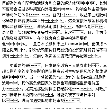
巨额海外资产配置和活跃套利交易的经济体，其利
率变动会通过多种渠道向外溢出，影响全球主要债券
市场与外汇体系。首先，收益率曲线陡峭
化通常伴随着波动率上升，这会直接压缩金融机构
的风险预算，迫使其削减杠杆、缩短久期，
甚至撤回部分跨境投资头寸。其次，日元作为传
统融资货币，在全球套息交易中扮演重要角
色。一旦日本长期利率上升，套保成本
随之提高，部分依赖廉价日元融资的投资策略将变得不再
划算，进而引发资金回流或资产再配置。
更重要的是，日本是全球第三大债券市场，其
超长期利率的变化会影响国际投资者对主权信用风险的整体评
估。当一个曾被视为“安全港”的市场突然出现剧烈
波动，其他高负债国家的债券也可能面临重新定价压
力。尤其是那些同样面临老龄化、财政扩
张和低增长困境的经济体，可能会被拿来与日本对
比，进而遭遇类似的市场审视。