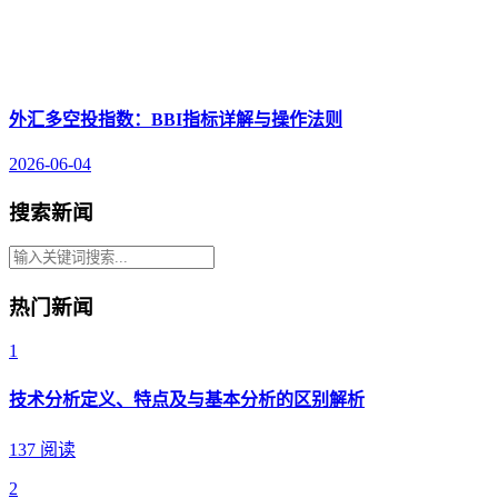
外汇多空投指数：BBI指标详解与操作法则
2026-06-04
搜索新闻
热门新闻
1
技术分析定义、特点及与基本分析的区别解析
137 阅读
2