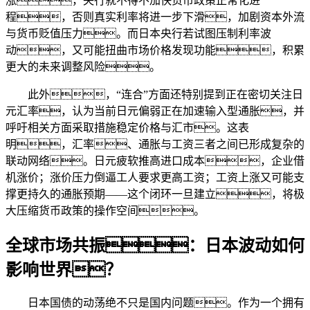
涨，央行就不得不加快货币政策正常化进
程，否则真实利率将进一步下滑，加剧资本外流
与货币贬值压力。而日本央行若试图压制利率波
动，又可能扭曲市场价格发现功能，积累
更大的未来调整风险。
此外，“连合”方面还特别提到正在密切关注日
元汇率，认为当前日元偏弱正在加速输入型通胀，并
呼吁相关方面采取措施稳定价格与汇市。这表
明，汇率、通胀与工资三者之间已形成复杂的
联动网络。日元疲软推高进口成本，企业借
机涨价；涨价压力倒逼工人要求更高工资；工资上涨又可能支
撑更持久的通胀预期——这个闭环一旦建立，将极
大压缩货币政策的操作空间。
全球市场共振：日本波动如何
影响世界？
日本国债的动荡绝不只是国内问题。作为一个拥有