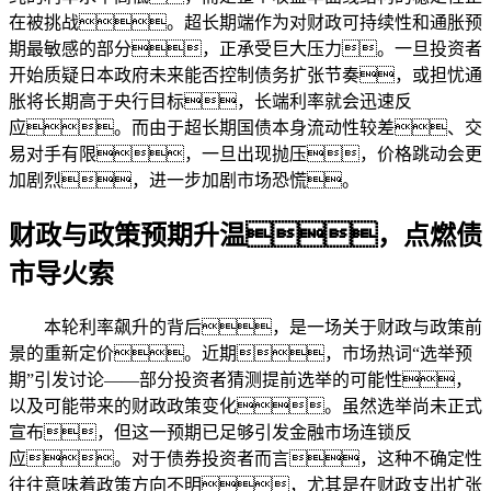
在被挑战。超长期端作为对财政可持续性和通胀预
期最敏感的部分，正承受巨大压力。一旦投资者
开始质疑日本政府未来能否控制债务扩张节奏，或担忧通
胀将长期高于央行目标，长端利率就会迅速反
应。而由于超长期国债本身流动性较差、交
易对手有限，一旦出现抛压，价格跳动会更
加剧烈，进一步加剧市场恐慌。
财政与政策预期升温，点燃债
市导火索
本轮利率飙升的背后，是一场关于财政与政策前
景的重新定价。近期，市场热词“选举预
期”引发讨论——部分投资者猜测提前选举的可能性，
以及可能带来的财政政策变化。虽然选举尚未正式
宣布，但这一预期已足够引发金融市场连锁反
应。对于债券投资者而言，这种不确定性
往往意味着政策方向不明，尤其是在财政支出扩张