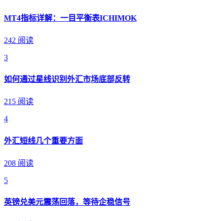
MT4指标详解：一目平衡表ICHIMOK
242 阅读
3
如何通过星线识别外汇市场底部反转
215 阅读
4
外汇短线几个重要方面
208 阅读
5
英镑兑美元震荡回落，等待企稳信号