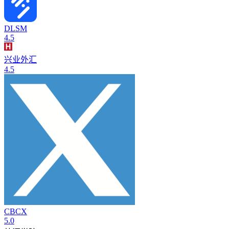
DLSM
4.5
兴业外汇
4.5
CBCX
5.0