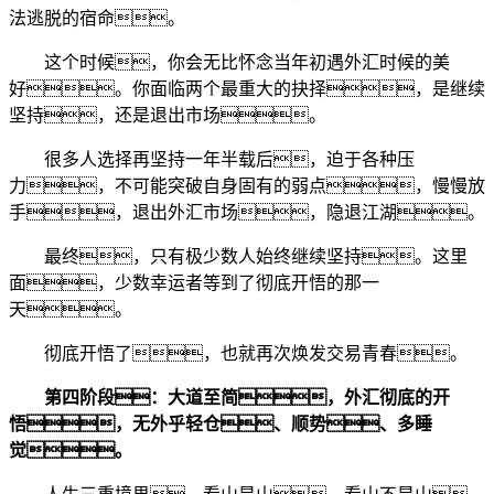
法逃脱的宿命。
这个时候，你会无比怀念当年初遇外汇时候的美
好。你面临两个最重大的抉择，是继续
坚持，还是退出市场。
很多人选择再坚持一年半载后，迫于各种压
力，不可能突破自身固有的弱点，慢慢放
手，退出外汇市场，隐退江湖。
最终，只有极少数人始终继续坚持。这里
面，少数幸运者等到了彻底开悟的那一
天。
彻底开悟了，也就再次焕发交易青春。
第四阶段：大道至简，外汇彻底的开
悟，无外乎轻仓、顺势、多睡
觉。