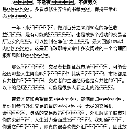
5、不熬夜，不疲劳交
易
。多看点修生养性的书籍，保持平常心
态。
一年下来，做到百分之30到50点的净值收
益，是有可能的，也是被多个成功的交易者
所证实的。可以控制在净值1之上，最大回撤10%以
内。这是汇商琅琊榜文章中多次阐述的一个合理回
报和风险比。
那么，交易者长期征战市场，可能会
经历哪些人生阶段呢？其实，市场都是
有共性的，交易者的生涯经历也是有共性的。
以下的经历，可能是很多人都会走的路。
带着亢奋和希望而来，载满而归，
是你们参与外汇交易的目的。无尽的交易机
会，灵活的交易政策，外汇解除了股市对
你的束缚，人生潜力全面激发。我知道，
你爱它，你真的很喜欢做外汇，因此放