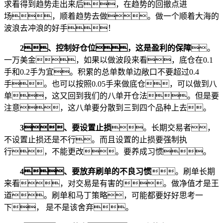
求看得到趋势走出来后，在趋势的回撤点进
场，顺着趋势去做。做一个顺着大海的
波浪去冲浪的好手！
2、控制好仓位，这是盈利的保障
。
一万美金，如果以做波段来看，底仓在0.1
手和0.2手为宜。积累的总单数单边敞口不要超过0.4
手。也可以按照0.05手来做底仓，可以做到八
单，这又回到我们的八单开仓法。但是要
注意，这八单要分散到三到四个品种上去。
3、要设置止损
。长期交易者，
不设置止损还是不行。而且设置的止损要强制执
行，不能更改。要养成习惯。
4、要放弃刷单的不良习惯
。刷单长期
来看，对交易是有害的。做净值才是王
道。刷单和马丁策略，可能都要好好思考一
下， 是不是该舍弃。