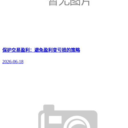
保护交易盈利：避免盈利变亏损的策略
2026-06-18