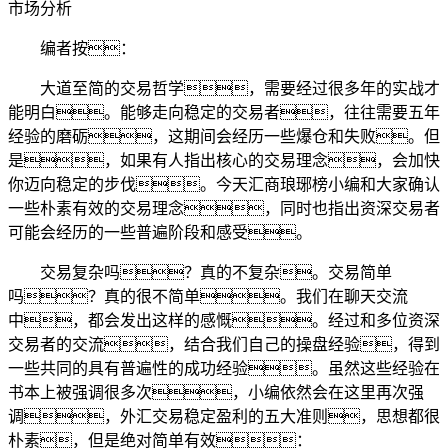
市场分析
编者按：
大道至简的交易哲学，需要经过很多年的实战才
能明白。能够走向稳定的交易者，往往需要五年
经验的磨砺，这期间会经历一些爆仓和失败。但
是，如果有人指出核心的交易理念，会加快
你迈向稳定的步伐。今天汇商琅琊榜小编和大家确认
一些朴素有效的交易理念，同时也指出资深交易者
可能会经历的一些普遍阶段和感受。
交易复杂吗？真的不复杂。交易简单
吗？真的很不简单。我们在聊天交流
中，都会发出这样的感慨。经过和多位资深
交易者的交流，结合我们自己的操盘经验，得到
一些共同的具有普遍性的成功经验。虽然这些经验在
书本上被强调很多次，小编依然会在这里再次强
调，外汇交易稳定盈利的五大准则，思想都很
朴素，但是绝对简单有效：