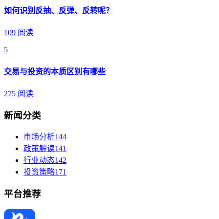
如何识别反抽、反弹、反转呢？
109 阅读
5
交易与投资的本质区别有哪些
275 阅读
新闻分类
市场分析
144
政策解读
141
行业动态
142
投资策略
171
平台推荐