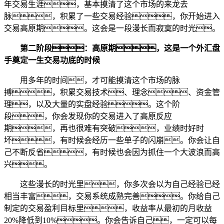
年交易生涯，基本摸清了这个市场的来龙去
脉，积累了一些交易经验，你开始进入
交易高原期。这会是一段漫长而寂寞的时光。
第二阶段：高原期，这是一个外汇盘
手奠定一生交易功底的时候
用多年的时间，才可能摸清这个市场的脉
搏，积累交易技术、理念、资金管
理，以及大量的实盘经验。这个阶
段，你会发现你的交易进入了高原反应
期，再也很难有突破，业绩时好时
坏，有时候会经历一些单子的闪崩。你会让自
己不断反省，有时候也会因为抓住一个大波浪而高
兴。
这些漫长的时光里，你多次会以为自己经验已经
相当丰富，交易系统成熟完善。你给自己
制定的交易盈利目标里，收益率从最初的月收益
20%降低到10%。你会告诉自己，一定可以每