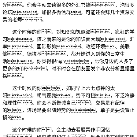
光。你会主动去读很多的外汇书籍，泡很多
论坛，加很多微信群，可能还会拜几个资深交
易的老师。
这个时候的你，对知识如饥似渴，疯狂的学
习。随之而来的是你的知识面大增，汇
率、国际形势、政经环境、美联
储、德拉基，都开始进入到你的日常生
活。你觉得很high，比你身边的人多了
更多的知识，时不时会在朋友圈发个非农分析显摆显
摆。
这个时候的你，如同早上六七点钟的太
阳，朝气蓬勃，势不可挡，不乏冷静
和理性。你会不断告诫自己，交易是有纪律
的，进场是要跟随趋势的，单子是要设置止
损的。
这个时候的你，会主动去看股票作手回忆