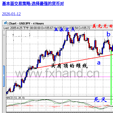
基本面交易策略:选择最强的货币对
2026-01-12