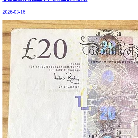
2026-03-16