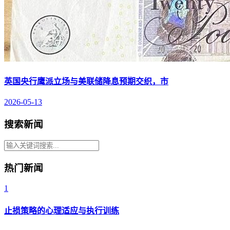
英国央行鹰派立场与美联储降息预期交织，市
2026-05-13
搜索新闻
热门新闻
1
止损策略的心理适应与执行训练