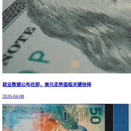
就业数据公布在即，美元走势面临关键抉择
2026-04-08