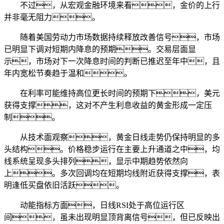
不过，从宏观金融环境来看，金价的上行
并非毫无阻力。
随着美国劳动力市场数据持续释放改善信号，市场
已明显下调对短期内降息的预期。交易层面显
示，市场对下一次降息时间的判断已推迟至年中，且
年内宽松节奏趋于温和。
在利率可能维持高位更长时间的预期下，美元
获得支撑，这对不产生利息收益的黄金形成一定压
制。
从技术面观察，黄金日线走势仍保持明显的多
头结构。价格稳步运行在主要上升通道之中，均
线系统呈现多头排列，显示中期趋势依然向
上。多次回调均在短期均线附近获得支撑，表
明逢低买盘依旧活跃。
动能指标方面，日线RSI处于高位运行区
间，虽未出现明显顶背离信号，但已反映出