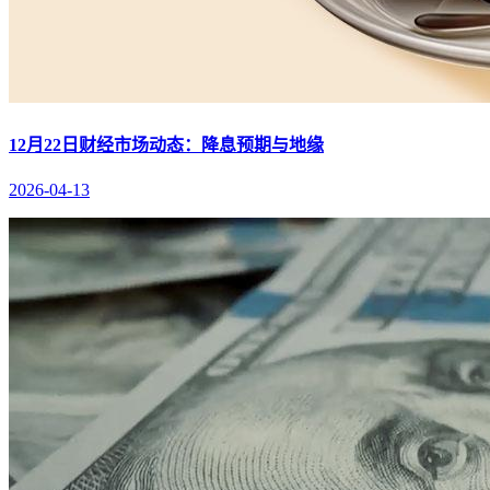
12月22日财经市场动态：降息预期与地缘
2026-04-13