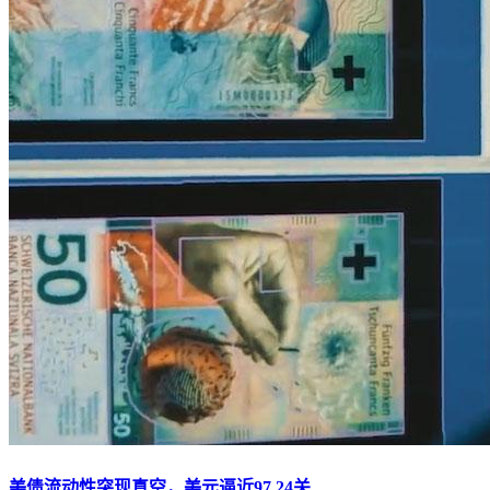
美债流动性突现真空，美元逼近97.24关