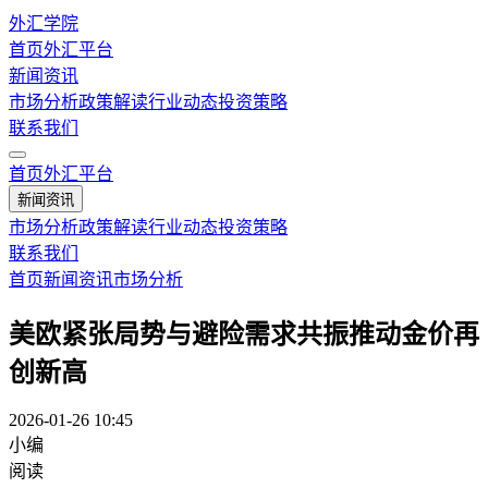
外汇学院
首页
外汇平台
新闻资讯
市场分析
政策解读
行业动态
投资策略
联系我们
首页
外汇平台
新闻资讯
市场分析
政策解读
行业动态
投资策略
联系我们
首页
新闻资讯
市场分析
美欧紧张局势与避险需求共振推动金价再
创新高
2026-01-26 10:45
小编
阅读