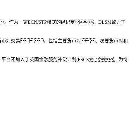
。作为一家ECN/STP模式的经纪商，
DLSM
致力于
种货币对交易，包括主要货币对、次要货币对和
台还加入了英国金融服务补偿计划(FSCS)，为符