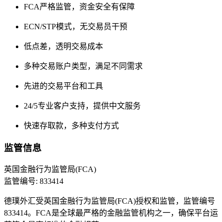
FCA严格监管，资金安全有保障
ECN/STP模式，无交易员干预
低点差，透明交易成本
多种交易账户类型，满足不同需求
先进的交易平台和工具
24/5专业客户支持，提供中文服务
快速存取款，多种支付方式
监管信息
英国金融行为监管局(FCA)
监管编号: 833414
德璞外汇受英国金融行为监管局(FCA)授权和监管，监管编号
833414。FCA是全球最严格的金融监管机构之一，确保平台运