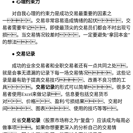
●
心理约束力
对自我心理的约束力是成功交易最重要的因素之
一。交易非常容易造成情绪的起伏，交
易者需要牢记，即使最顶尖的交易员们都会不时出现亏
损。当交易情况较差时，一定要避免“拿回本金”
的想法。
●
交易记录
成功的业余交易者和全职交易者还有一点共同之处，
就是会事无遗漏的记录下每一场交易情况，这些记
录是最有助于提高交易技巧、改善不良习惯的工
具。
交易记录
的形式可以简单，很多交
易者使用Excel来做记录，信息要包括交易货币
对、价格、盈利/亏损结果、交易时
间、图表、使用的技巧等等。
反省
交易记录
（股票市场称之为“复盘”）应该成为每周必
做事项。如果你想要更深入的分析自己的交易情