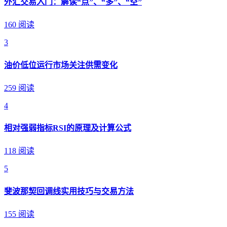
外汇交易入门：解读“点”、“多”、“空”
160 阅读
3
油价低位运行市场关注供需变化
259 阅读
4
相对强弱指标RSI的原理及计算公式
118 阅读
5
斐波那契回调线实用技巧与交易方法
155 阅读