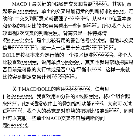
MACD里最关键的问题9是交叉和背离。其实同意
起来看，单个的交叉是最初步的判断标准，连
续的2个交叉判断意义就很强了，从MACD位置本身
和价格的相互比较中9容易看出一些问题。所以我个人比
较重视2次交叉的判断。背离只是一种特殊情
况，是个比较有用的警告信号，但绝非交易
信号，这一点一定要十分注意。
BOLL是按概率来介定行情的一个技术标准。我个人
比较喜欢，说简单点，其实也就是帮助把握是
否目前是可能的大行情或是否单边/平衡市，这样一来就
比较容易制定交易计划。
关于MACD/BOLL的应用，仁者见
仁，我喜欢用30分钟的K线图，将2个组合起
来，(也94通常软件上的叠加指标功能)。大家可以试
试，我个人的感觉是对趋势的把握比较准确，同时
也可以克服一些单个MACD交叉不容易判断的问
题。