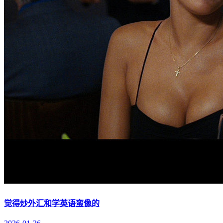
觉得炒外汇和学英语蛮像的