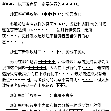
者，以下五点是一定要注意的。
炒汇率新手攻略一：切忌贪心
多数投资者有这样的经历，当获利达到7%的时候
還在等待达到10%，最终行情突变一无所
获。见好就收是炒汇率投资者应当保有的心
态。
炒汇率新手攻略二：买涨不买跌
无论在哪个场合，做过炒汇率的投资者都会认
识到这个问题。因为在上涨行情中，最差的
选择只有最高点;而在下跌行情中，最好的选择只有最
低点。两者获利的几率不言自明，但大多
数投资者仍在这一点上犯错误。
炒汇率新手攻略三：贵精不贵多
炒汇率中应该集中力量和精力分析一种或少数几种货