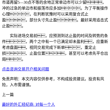
市道再留5—30点不等的余地正常单边市可以少留，
冲的过急的单边市和振荡市应多加。为了平衡操作
心理，在判断犹豫时可以采用复合式止
盈，部分头寸先止盈。最好采用追击式
止盈。
实际进场交易前，应预测到达止盈的时间及转势的条
件，两个之中有一个已满足却未盈利，应重新
考虑盘面，视同交易完成下新单，重定止
损、止盈位置，甚至可以考虑先平仓出
局。
点击咨询交易开户相关问题
免责声明：本文内容仅供参考，不构成投资建议。投资有风
险，入市需谨慎。
上一篇
最好的外汇经纪商: 对每一个人