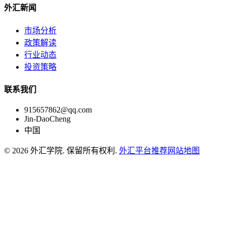
外汇新闻
市场分析
政策解读
行业动态
投资策略
联系我们
915657862@qq.com
Jin-DaoCheng
中国
© 2026 外汇学院. 保留所有权利.
外汇平台推荐
网站地图