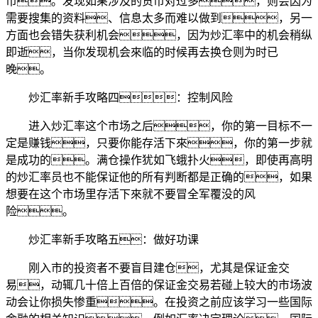
币。发现如果涉及的货币对过多，则会因为
需要搜集的资料、信息太多而难以做到，另一
方面也会错失获利机会，因为炒汇率中的机会稍纵
即逝，当你发现机会來临的时候再去换仓则为时已
晚。
炒汇率新手攻略四：控制风险
进入炒汇率这个市场之后，你的第一目标不一
定是赚钱，只要你能存活下來，你的第一步就
是成功的。满仓操作犹如飞蛾扑火，即使再高明
的炒汇率员也不能保证他的所有判断都是正确的，如果
想要在这个市场里存活下來就不要冒全军覆没的风
险。
炒汇率新手攻略五：做好功课
刚入市的投资者不要盲目建仓，尤其是保证金交
易，动辄几十倍上百倍的保证金交易若碰上较大的市场波
动会让你损失惨重。在投资之前应该学习一些国际