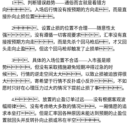
1、判断错误趋势——通俗而言就是看错方
向。入场后行情没有按预期的方向走，而是直
接扑向止损位置。
2、设置止损的位置不合理——随意性太
强，没有遵循一切客观要求，汇率没有直
接按预期方向走，而是先杀个回马枪后，才又回
头走向止盈，但这个回马枪却触发了止损单。
3、具体的入场位置不合适——入市虽是顺
势，但没有采取措施避免短期冲得过急的时
候，行情的逆走空间太大，以致止损被迫放得很
大，寄希望于行情不反扑或小反扑，不如
愿时只好在心理压力过大的情况下提前止损了事。
4.、放置的止盈订单过远——没有根据客观波
幅规律、没有考虑绝大多数的情况，一厢情愿的追
求本垒打。但是汇率因各种原因未能达到预期的止盈位
置就回头并反转扑向止损或吊在半空。