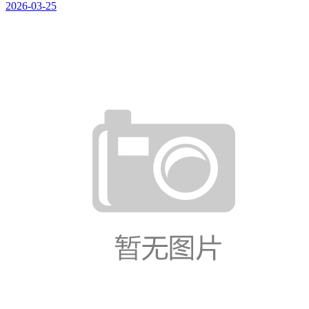
2026-03-25