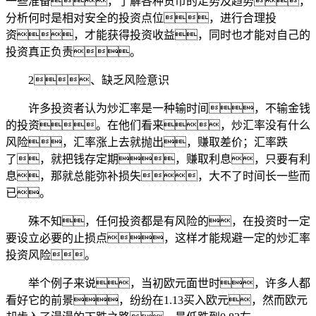
一些准备，了解各种货币的走势及趋势，
分析何时是相对安全的投资点位，进行合理投
资，才能获得投资收益，同时也才能对自己的
投资真正负责。
2、缺乏风险意识
许多投资者认为炒汇率是一种输时间，不输金钱
的投资。在他们看来，炒汇率没有什么
风险，汇率涨上去就抛出，赚取差价；汇率跌
了，就把钱存定期，赚取利息，只要有利
息，那就总能弥补损失，大不了时间长一些而
已。
殊不知，任何投资都是有风险的，在投资时一定
要设立必要的止损点，这样才能规避一定的炒汇率
投资风险。
举个例子来说，当初欧元面世时，许多人都
看好它的前景，纷纷在1.13买入欧元，然而欧元