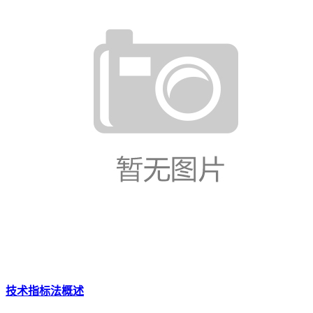
技术指标法概述