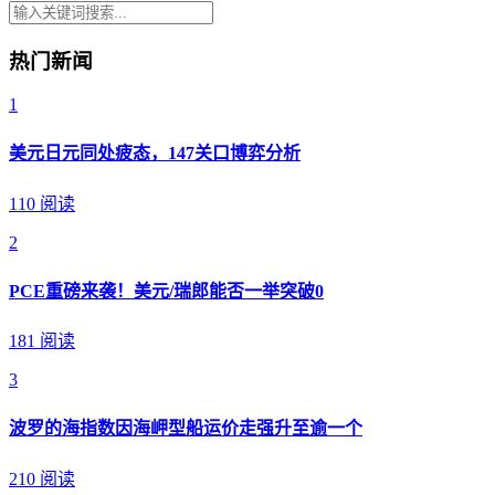
热门新闻
1
美元日元同处疲态，147关口博弈分析
110 阅读
2
PCE重磅来袭！美元/瑞郎能否一举突破0
181 阅读
3
波罗的海指数因海岬型船运价走强升至逾一个
210 阅读