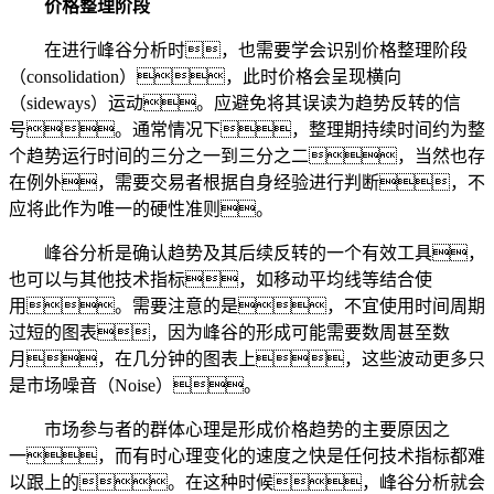
价格整理阶段
在进行峰谷分析时，也需要学会识别价格整理阶段
（consolidation），此时价格会呈现横向
（sideways）运动。应避免将其误读为趋势反转的信
号。通常情况下，整理期持续时间约为整
个趋势运行时间的三分之一到三分之二，当然也存
在例外，需要交易者根据自身经验进行判断，不
应将此作为唯一的硬性准则。
峰谷分析是确认趋势及其后续反转的一个有效工具，
也可以与其他技术指标，如移动平均线等结合使
用。需要注意的是，不宜使用时间周期
过短的图表，因为峰谷的形成可能需要数周甚至数
月，在几分钟的图表上，这些波动更多只
是市场噪音（Noise）。
市场参与者的群体心理是形成价格趋势的主要原因之
一，而有时心理变化的速度之快是任何技术指标都难
以跟上的。在这种时候，峰谷分析就会