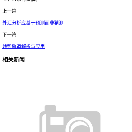
上一篇
外汇分析应基于预测而非猜测
下一篇
趋势轨道解析与应用
相关新闻