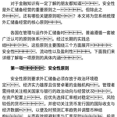
对于金融知识有一定了解的朋友都知道，安全性
是外汇储备经营的重要原则之一。但除此之
外，还有哪些关键原则呢？本文将为您系统梳理
外汇储备经营的核心原则。
各国在管理与运作外汇储备时，普遍遵循一套被
广泛认可的原则体系。经过长期的实践总
结，这些原则主要围绕三个方面展开：
安全性、流动性以及盈利性。下面我们来
详细了解每一项原则的具体内涵。
第一项：安全性原则
安全性原则要求外汇储备必须存放于政治环境稳
定、经济实力雄厚且信誉卓著的金融机构。管理者
需持续关注相关国家与银行的政治动向与经营状况。
在资产配置上，应优先选择汇率相对稳定、风险
较低的货币，并密切关注货币发行国的国际收支与
经济数据，以便及时预测汇率趋势并调整币种结
构，从而有效规避利率与汇率风险。投资