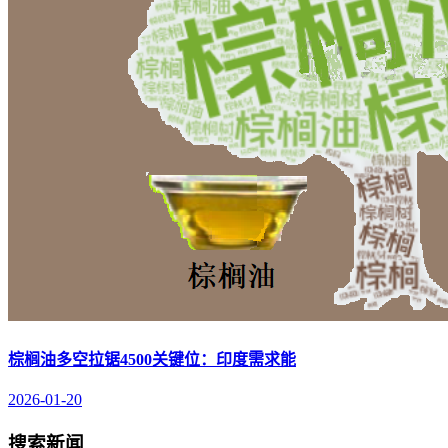
棕榈油多空拉锯4500关键位：印度需求能
2026-01-20
搜索新闻