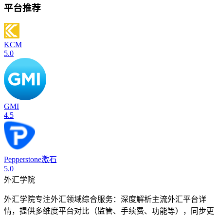
平台推荐
KCM
5.0
GMI
4.5
Pepperstone激石
5.0
外汇学院
外汇学院专注外汇领域综合服务：深度解析主流外汇平台详
情，提供多维度平台对比（监管、手续费、功能等），同步更