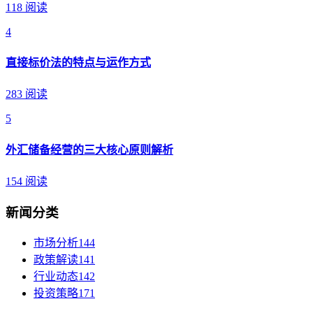
118 阅读
4
直接标价法的特点与运作方式
283 阅读
5
外汇储备经营的三大核心原则解析
154 阅读
新闻分类
市场分析
144
政策解读
141
行业动态
142
投资策略
171