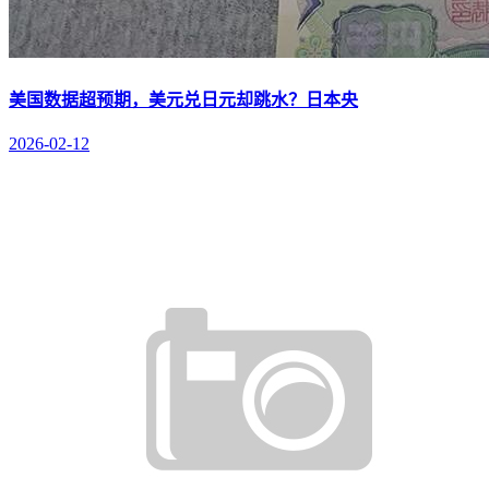
美国数据超预期，美元兑日元却跳水？日本央
2026-02-12