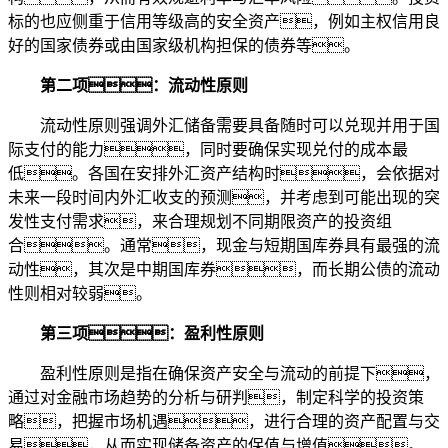
标的也应侧重于信用等级高的安全资产，例如主权信用良
好的国家债券或由国家级机构担保的债券等。
第二项：流动性原则
流动性原则强调外汇储备需要具备随时可以兑现并用于国
际支付的能力，同时要确保实现兑付的成本最
低。各国在安排外汇资产结构时，会依据对
未来一段时间内外汇收支的预测，并考虑到可能出现的突
发性支付需求，来合理规划不同期限资产的投资组
合。通常，现金与短期国库券具有最强的流
动性，其次是中期国库券，而长期公债的流动
性则相对较弱。
第三项：盈利性原则
盈利性原则是指在确保资产安全与流动的前提下，
通过对金融市场趋势的分析与研判，制定科学的投资策
略，把握市场机遇，进行合理的资产配置与交
易，从而实现储备资产的保值与增值。