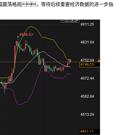
幅震荡格局，等待后续重要经济数据的进一步指