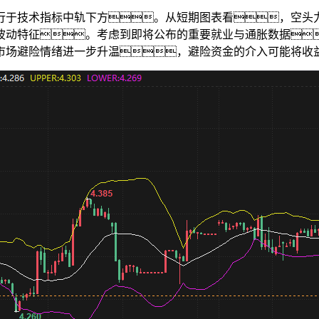
行于技术指标中轨下方。从短期图表看，空头
波动特征。考虑到即将公布的重要就业与通胀数据
市场避险情绪进一步升温，避险资金的介入可能将收