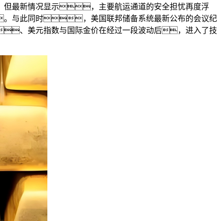
，但最新情况显示，主要航运通道的安全担忧再度浮
。与此同时，美国联邦储备系统最新公布的会议纪
、美元指数与国际金价在经过一段波动后，进入了技