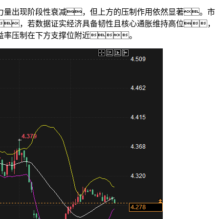
力量出现阶段性衰减，但上方的压制作用依然显著。市
，若数据证实经济具备韧性且核心通胀维持高位，
益率压制在下方支撑位附近。