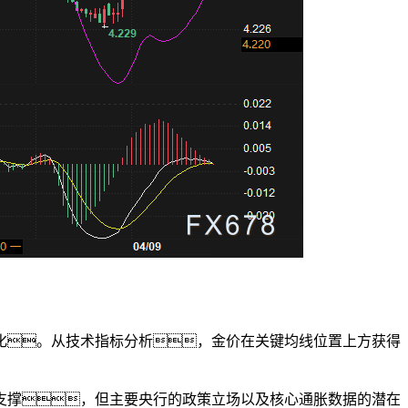
化。从技术指标分析，金价在关键均线位置上方获得
支撑，但主要央行的政策立场以及核心通胀数据的潜在