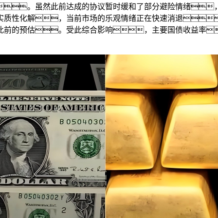
。虽然此前达成的协议暂时缓和了部分避险情绪
实质性化解，当前市场的乐观情绪正在快速消退
此前的预估。受此综合影响，主要国债收益率