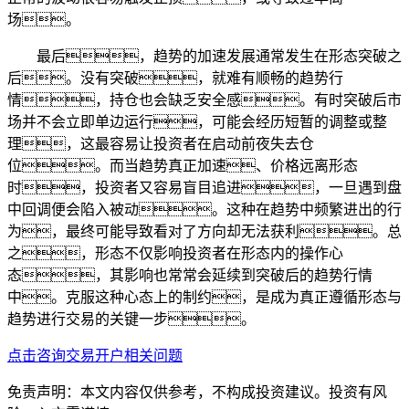
场。
最后，趋势的加速发展通常发生在形态突破之
后。没有突破，就难有顺畅的趋势行
情，持仓也会缺乏安全感。有时突破后市
场并不会立即单边运行，可能会经历短暂的调整或整
理，这最容易让投资者在启动前夜失去仓
位。而当趋势真正加速、价格远离形态
时，投资者又容易盲目追进，一旦遇到盘
中回调便会陷入被动。这种在趋势中频繁进出的行
为，最终可能导致看对了方向却无法获利。总
之，形态不仅影响投资者在形态内的操作心
态，其影响也常常会延续到突破后的趋势行情
中。克服这种心态上的制约，是成为真正遵循形态与
趋势进行交易的关键一步。
点击咨询交易开户相关问题
免责声明：本文内容仅供参考，不构成投资建议。投资有风