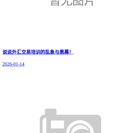
说说外汇交易培训的乱象与黑幕！
2026-01-14