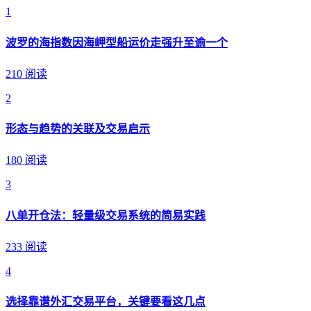
1
波罗的海指数因海岬型船运价走强升至逾一个
210 阅读
2
形态与趋势的关联及交易启示
180 阅读
3
八单开仓法：轻量级交易系统的简易实践
233 阅读
4
选择靠谱外汇交易平台，关键要看这几点