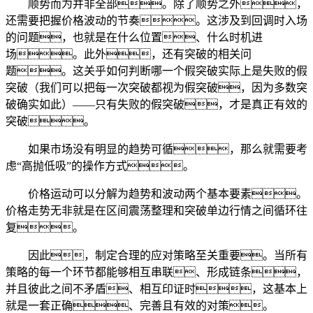
顺势而为并非全部。除了顺势之外，
还需要把握价格波动的节奏。这涉及到回调时入场
的问题，也就是在什么位置、什么时机进
场。此外，还有突破的相关问
题。这关乎如何判断哪一个假突破实际上是失败的假
突破（我们可以把每一次突破都视为假突破，因为多数突
破确实如此）——只有失败的假突破，才是真正有效的
突破。
如果市场没有明显的趋势可循，那么就需要考
虑“高抛低吸”的操作方式。
价格运动可以分解为趋势和波动两个基本要素。
价格走势无非就是在区间震荡整理和突破单边行情之间循环往
复。
因此，制定合理的应对策略至关重要。当所有
策略的每一个环节都能够相互串联、形成链条，
并且彼此之间不矛盾、相互印证时，这基本上
就是一套正确、完善且有效的对策。