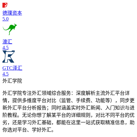
德璞资本
5.0
澳汇
4.5
GTC泽汇
4.5
外汇学院
外汇学院专注外汇领域综合服务：深度解析主流外汇平台详
情，提供多维度平台对比（监管、手续费、功能等），同步更
新外汇平台分析报告；同时涵盖实时外汇新闻、入门知识与进
阶教程。无论你想了解某平台的详细规则，对比不同平台的优
劣，还是学习外汇基础，都能在这里一站式获取精准信息，助
你选对平台、学好外汇。