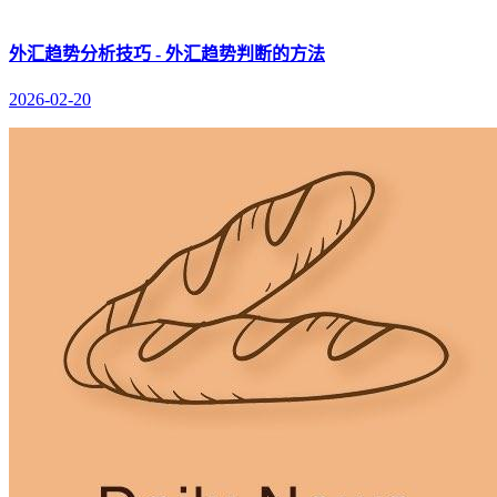
外汇趋势分析技巧 - 外汇趋势判断的方法
2026-02-20