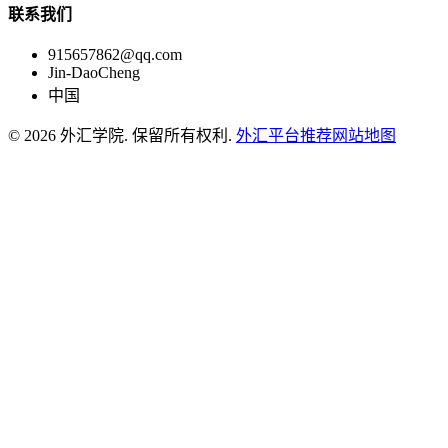
联系我们
915657862@qq.com
Jin-DaoCheng
中国
© 2026 外汇学院. 保留所有权利.
外汇平台推荐
网站地图