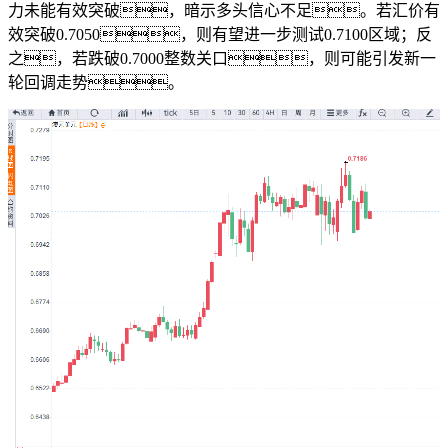
力未能有效突破，暗示多头信心不足。若汇价有
效突破0.7050，则有望进一步测试0.7100区域；反
之，若跌破0.7000整数关口，则可能引发新一
轮回调走势。