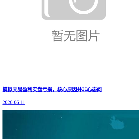
模拟交易盈利实盘亏损，核心原因并非心态问
2026-06-11