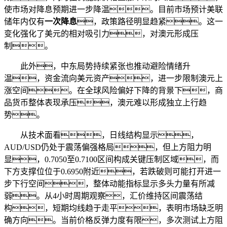
使市场对降息预期进一步降温。目前市场预计美联
储年内仅有
一次降息
，政策路径明显趋紧。这一
变化强化了美元的相对吸引力，对澳元形成压
制。
此外，中东局势持续紧张也推动避险情绪升
温，资金流向美元资产，进一步限制澳元上
涨空间。在全球风险偏好下降的背景下，商
品货币整体表现承压，澳元难以形成独立上行趋
势。
从技术面看，日线结构显示，
AUD/USD仍处于震荡偏强格局，但上方阻力明
显，0.7050至0.7100区间构成关键压制区域，而
下方支撑位位于0.6950附近，若跌破则可能打开进一
步下行空间，整体动能指标显示多头力量有所减
弱。从4小时周期观察，汇价维持区间震荡结
构，短期均线趋于走平，表明市场缺乏明
确方向。当前价格反弹力度有限，多次测试上方阻