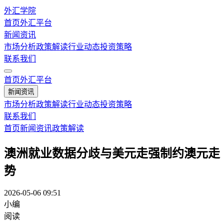
外汇学院
首页
外汇平台
新闻资讯
市场分析
政策解读
行业动态
投资策略
联系我们
首页
外汇平台
新闻资讯
市场分析
政策解读
行业动态
投资策略
联系我们
首页
新闻资讯
政策解读
澳洲就业数据分歧与美元走强制约澳元走
势
2026-05-06 09:51
小编
阅读