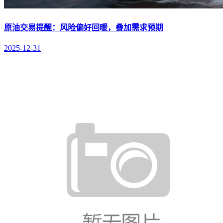
原油交易提醒：风险偏好回暖，叠加需求预期
2025-12-31