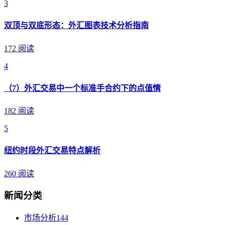
3
双顶与双底形态：外汇图表技术分析指南
172 阅读
4
（7）外汇交易中一个标准手合约下的点值情
182 阅读
5
纽约时段外汇交易特点解析
260 阅读
新闻分类
市场分析
144