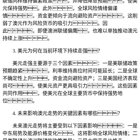
联储同样维持偏紧政策，并降低降息预期，使美
元保持强势。此外，全球风险情绪偏谨
慎，资金更倾向于流向避险资产，这削
弱了澳元作为风险货币的吸引力。因
此，即便澳洲联储偏鹰，也难以单独推动澳元
持续上涨。
3. 美元为何在当前环境下持续走强？
美元走强主要源于三个因素：一是美联储政策
预期趋紧，利率维持高位时间可能延长；二是全球
不确定性上升，资金流向避险资产；三是美国经济表现
尚可，使美元资产更具吸引力。这些因素
共同作用，使美元在全球主要货币中保持强势地
位。
4. 未来影响澳元走势的关键因素有哪些？
未来澳元走势将主要受到以下因素影响：一是
中东局势及能源价格变化，这将影响全球风险情绪；二