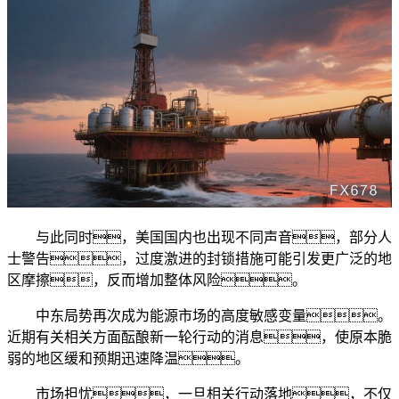
与此同时，美国国内也出现不同声音，部分人
士警告，过度激进的封锁措施可能引发更广泛的地
区摩擦，反而增加整体风险。
中东局势再次成为能源市场的高度敏感变量。
近期有关相关方面酝酿新一轮行动的消息，使原本脆
弱的地区缓和预期迅速降温。
市场担忧，一旦相关行动落地，不仅