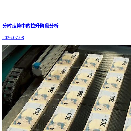
分时走势中的拉升阶段分析
2026-07-08