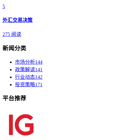
5
外汇交易决策
275 阅读
新闻分类
市场分析
144
政策解读
141
行业动态
142
投资策略
171
平台推荐