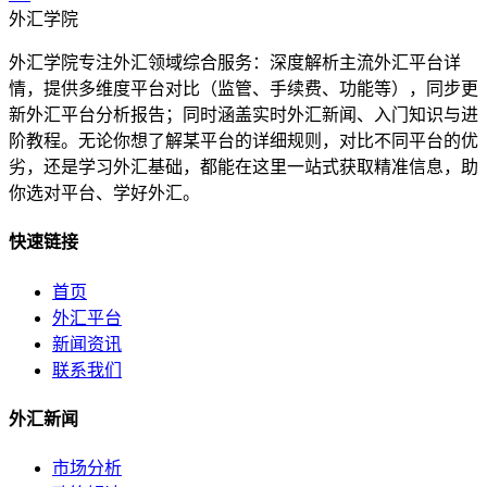
外汇学院
外汇学院专注外汇领域综合服务：深度解析主流外汇平台详
情，提供多维度平台对比（监管、手续费、功能等），同步更
新外汇平台分析报告；同时涵盖实时外汇新闻、入门知识与进
阶教程。无论你想了解某平台的详细规则，对比不同平台的优
劣，还是学习外汇基础，都能在这里一站式获取精准信息，助
你选对平台、学好外汇。
快速链接
首页
外汇平台
新闻资讯
联系我们
外汇新闻
市场分析