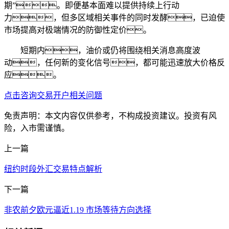
期”。即便基本面难以提供持续上行动
力，但多区域相关事件的同时发酵，已迫使
市场提高对极端情况的防御性定价。
短期内，油价或仍将围绕相关消息高度波
动，任何新的变化信号，都可能迅速放大价格反
应。
点击咨询交易开户相关问题
免责声明：本文内容仅供参考，不构成投资建议。投资有风
险，入市需谨慎。
上一篇
纽约时段外汇交易特点解析
下一篇
非农前夕欧元逼近1.19 市场等待方向选择