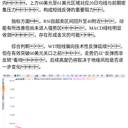
内，上方60美元至61美元区域对应20日均线与前期密
集压力，构成短线反弹的重要阻力。
指标方面，RSI自超卖区间回升至40附近，动
能有所改善但尚未进入强势区，MACD绿柱明显
收敛，存在形成金叉的可能。
综合判断，WTI短线偏向技术性反弹延续，
但在有效突破60美元关口之前，走势仍以“反弹而非
反转”看待，后续高度仍将取决于地缘风险是否进
一步变化。