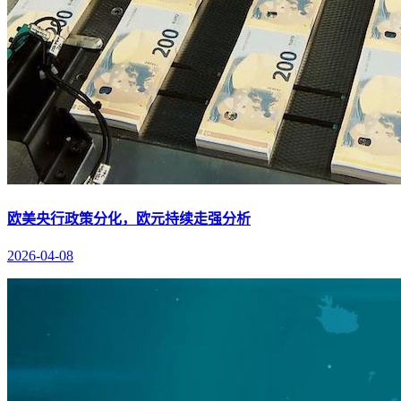
欧美央行政策分化，欧元持续走强分析
2026-04-08