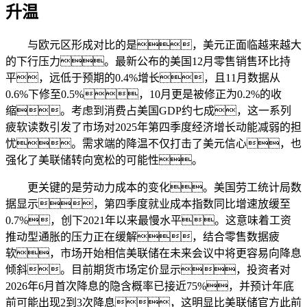
升温
与欧元区形成对比的是，美元正面临越来越大
的下行压力。最新公布的美国12月零售销售环比持
平，远低于预期的0.4%增长，且11月数据从
0.6%下修至0.5%，10月更是被修正为0.2%的收
缩。考虑到消费占美国GDP约七成，这一系列
疲软读数引发了市场对2025年第四季度经济增长动能减弱的担
忧。需求端的降温不仅打击了美元信心，也
强化了美联储转向宽松的可能性。
更关键的是劳动力成本的变化。美国劳工统计局数
据显示，第四季度就业成本指数同比增速放缓至
0.7%，创下2021年以来最慢水平。这意味着工资
推动型通胀的压力正在缓解，结合零售数据疲
软，市场开始相信美联储在未来会议中将更容易向降息
倾斜。目前期货市场定价显示，投资者对
2026年6月首次降息的隐含概率已接近75%，并预计年底
前可能出现2到3次降息，这明显比美联储官方此前