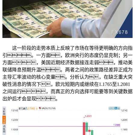
这一阶段的走势本质上反映了市场在等待更明确的方向指
引。一方面，欧洲央行的态度仍显克制；另一
方面，美国近期经济数据接连走弱，推动美
联储降息预期升温。两者之间的政策路径差异正成为
主导汇率波动的核心变量。分析认为，在缺乏重大突
破性消息的情况下，欧元短期内或继续在1.1765至1.2081
之间运行，而真正的方向选择可能要等到关键数据
出炉后才会显现。