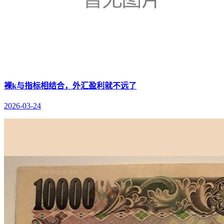
裸k与指标相结合，外汇盈利就不远了
2026-03-24