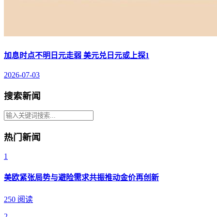
加息时点不明日元走弱 美元兑日元或上探1
2026-07-03
搜索新闻
热门新闻
1
美欧紧张局势与避险需求共振推动金价再创新
250 阅读
2