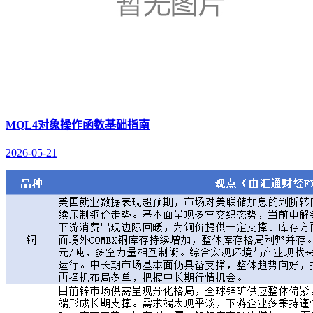
MQL4对象操作函数基础指南
2026-05-21