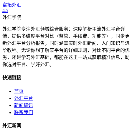
富拓外汇
4.5
外汇学院
外汇学院专注外汇领域综合服务：深度解析主流外汇平台详
情，提供多维度平台对比（监管、手续费、功能等），同步更
新外汇平台分析报告；同时涵盖实时外汇新闻、入门知识与进
阶教程。无论你想了解某平台的详细规则，对比不同平台的优
劣，还是学习外汇基础，都能在这里一站式获取精准信息，助
你选对平台、学好外汇。
快速链接
首页
外汇平台
新闻资讯
联系我们
外汇新闻