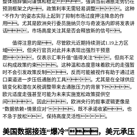
整体措辞偏向谨慎和稳定，强调当前通胀走势仍在
预测框架之内，政策利率无需轻易调整。这种
“不作为”的姿态实际上起到了抑制市场过度押注降息的作
用。尤其是欧洲央行委员施纳贝尔与奇波洛内即将发表讲
话，市场高度关注其是否会释放新的信号。
值得注意的是，尽管欧元近期持续测试1.19上方区
域，但央行官员对此并未表现出强烈干预意
愿，仅表示汇率升值“值得关注”，但尚不足
以构成政策约束。这种温和态度意味着欧元的走强暂
时不会引发政策反制，反而可能被视作有助于通过进
口渠道进一步压低通胀的工具。尤其是在全球供应
链变化和潜在关税调整带来去通胀压力的背景下，
欧元适度走强甚至可能为未来实施宽松政策提供空
间。因此，欧洲央行的叙事逻辑更像是
“数据依赖+情景应对”，既不承诺收紧，也
不急于放松，保持高度灵活性。
美国数据接连“爆冷”，美元承压