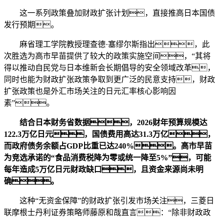
这一系列政策叠加财政扩张计划，直接推高日本国债
发行预期。
麻省理工学院教授理查德·塞缪尔斯指出，此
次胜选为高市早苗提供了较大的政策实施空间，“其将
得以推动自民党与日本维新会长期倡导的安全领域改革，
同时也能为财政扩张政策争取到更广泛的民意支持，财政
扩张政策也是外汇市场关注的日元汇率核心影响因
素”。
结合日本财务省数据，2026财年预算规模达
122.3万亿日元，国债费用高达31.3万亿，
而政府债务余额占GDP比重已达240%。高市早苗
为竞选承诺的“食品消费税降为零或统一降至5%”，可能
每年造成5万亿日元财政缺口，且资金来源尚未明
确。
这种“无资金保障”的财政扩张引发市场关注，三菱日
联摩根士丹利证券策略师藤原和哉直言：“除非财政政