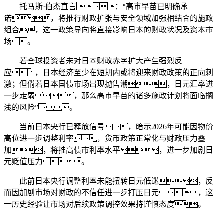
托马斯·伯杰直言：“高市早苗已明确承
诺，将推行财政扩张与安全领域加强相结合的施政
组合，这一政策导向将直接影响日本的财政状况及资本市
场。
若全球投资者未对日本财政赤字扩大产生强烈反
应，日本经济至少在短期内或将迎来财政政策的正向刺
激；但倘若日本国债市场出现抛售潮，日元汇率进
一步走弱，那么高市早苗的诸多施政计划将面临搁
浅的风险”。
当前日本央行已释放信号，暗示2026年可能因物价
高位进一步调整利率，货币政策正常化与财政压力叠
加，将推高债市利率水平，进一步加剧日
元贬值压力。
此前日本央行调整利率未能扭转日元低迷，反
而因加剧市场对财政的不信任进一步打压日元，这
一历史经验让市场对后续政策调控效果持谨慎态度。