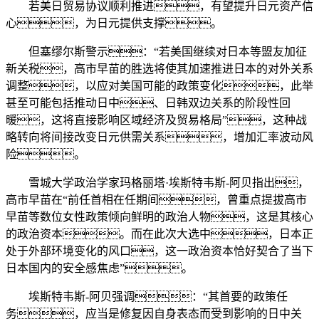
若美日贸易协议顺利推进，有望提升日元资产信
心，为日元提供支撑。
但塞缪尔斯警示：“若美国继续对日本等盟友加征
新关税，高市早苗的胜选将使其加速推进日本的对外关系
调整，以应对美国可能的政策变化，此举
甚至可能包括推动日中、日韩双边关系的阶段性回
暖，这将直接影响区域经济及贸易格局”，这种战
略转向将间接改变日元供需关系，增加汇率波动风
险。
雪城大学政治学家玛格丽塔·埃斯特韦斯-阿贝指出，
高市早苗在“前任首相在任期间，曾重点提拔高市
早苗等数位女性政策倾向鲜明的政治人物，这是其核心
的政治资本。而在此次大选中，日本正
处于外部环境变化的风口，这一政治资本恰好契合了当下
日本国内的安全感焦虑”。
埃斯特韦斯-阿贝强调：“其首要的政策任
务，应当是修复因自身表态而受到影响的日中关