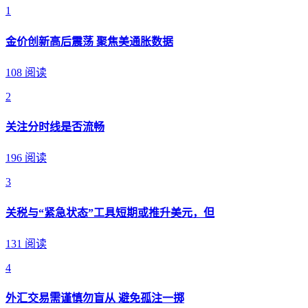
1
金价创新高后震荡 聚焦美通胀数据
108 阅读
2
关注分时线是否流畅
196 阅读
3
关税与“紧急状态”工具短期或推升美元，但
131 阅读
4
外汇交易需谨慎勿盲从 避免孤注一掷