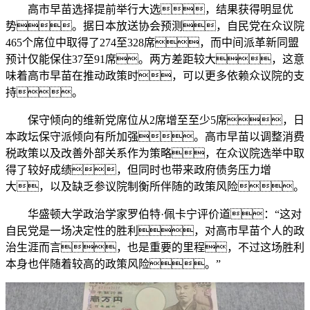
高市早苗选择提前举行大选，结果获得明显优
势。据日本放送协会预测，自民党在众议院
465个席位中取得了274至328席，而中间派革新同盟
预计仅能保住37至91席。两方差距较大，这意
味着高市早苗在推动政策时，可以更多依赖众议院的支
持。
保守倾向的维新党席位从2席增至至少5席，日
本政坛保守派倾向有所加强。高市早苗以调整消费
税政策以及改善外部关系作为策略，在众议院选举中取
得了较好成绩，但同时也带来政府债务压力增
大，以及缺乏参议院制衡所伴随的政策风险。
华盛顿大学政治学家罗伯特·佩卡宁评价道：“这对
自民党是一场决定性的胜利，对高市早苗个人的政
治生涯而言，也是重要的里程，不过这场胜利
本身也伴随着较高的政策风险。”