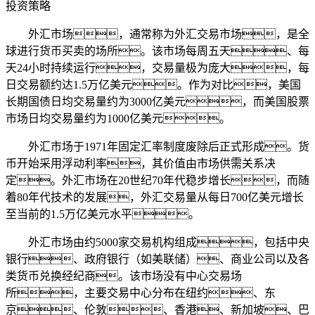
投资策略
外汇市场，通常称为外汇交易市场，是全
球进行货币买卖的场所。该市场每周五天、每
天24小时持续运行，交易量极为庞大，每
日交易额约达1.5万亿美元。作为对比，美国
长期国债日均交易量约为3000亿美元，而美国股票
市场日均交易量约为1000亿美元。
外汇市场于1971年固定汇率制度废除后正式形成。货
币开始采用浮动利率，其价值由市场供需关系决
定。外汇市场在20世纪70年代稳步增长，而随
着80年代技术的发展，外汇交易量从每日700亿美元增长
至当前的1.5万亿美元水平。
外汇市场由约5000家交易机构组成，包括中央
银行、政府银行（如美联储）、商业公司以及各
类货币兑换经纪商。该市场没有中心交易场
所，主要交易中心分布在纽约、东
京、伦敦、香港、新加坡、巴