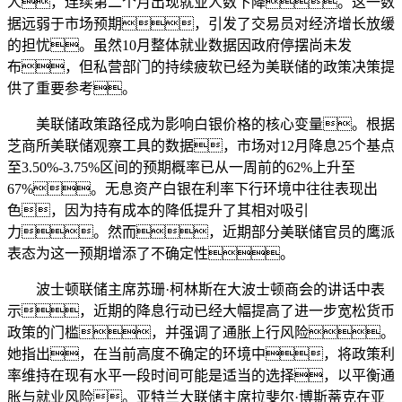
人，连续第二个月出现就业人数下降。这一数
据远弱于市场预期，引发了交易员对经济增长放缓
的担忧。虽然10月整体就业数据因政府停摆尚未发
布，但私营部门的持续疲软已经为美联储的政策决策提
供了重要参考。
美联储政策路径成为影响白银价格的核心变量。根据
芝商所美联储观察工具的数据，市场对12月降息25个基点
至3.50%-3.75%区间的预期概率已从一周前的62%上升至
67%。无息资产白银在利率下行环境中往往表现出
色，因为持有成本的降低提升了其相对吸引
力。然而，近期部分美联储官员的鹰派
表态为这一预期增添了不确定性。
波士顿联储主席苏珊·柯林斯在大波士顿商会的讲话中表
示，近期的降息行动已经大幅提高了进一步宽松货币
政策的门槛，并强调了通胀上行风险。
她指出，在当前高度不确定的环境中，将政策利
率维持在现有水平一段时间可能是适当的选择，以平衡通
胀与就业风险。亚特兰大联储主席拉斐尔·博斯蒂克在亚