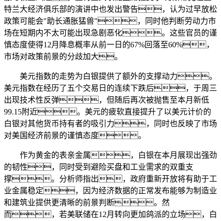
特兰大经济俱乐部的演讲中也发出警告，认为过早放松
政策可能会"助长通胀猛兽"，同时他判断劳动力市
场在短期内不太可能出现急剧恶化。这些官员的谨
慎态度使得12月降息概率从前一日的67%回落至60%，
市场对政策前景的分歧加大。
美元指数的走势为白银提供了额外的支撑动力。
美元指数在经历了五个交易日的连续下跌后，于周三
出现技术性反弹，但随后再次被抛售至本月新低
99.15附近。美元的疲软直接提升了以美元计价的
白银对其他货币持有者的吸引力，同时也反映了市场
对美国经济前景的谨慎态度。
作为黄金的表亲金属，白银在本月展现出强劲
的韧性，同时受到避险买盘和工业需求的双重支
撑。分析师指出，政府重新开放将有助于工
业金属稳定，因为经济数据的正常发布能够为制造业
和建筑业提供更清晰的前景判断。然
而，若美联储在12月转向更加鸽派的立场，白