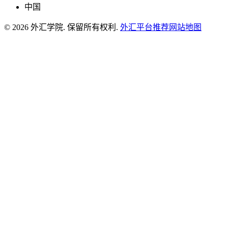
中国
© 2026 外汇学院. 保留所有权利.
外汇平台推荐
网站地图