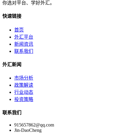
你选对平台、学好外汇。
快速链接
首页
外汇平台
新闻资讯
联系我们
外汇新闻
市场分析
政策解读
行业动态
投资策略
联系我们
915657862@qq.com
Jin-DaoCheng