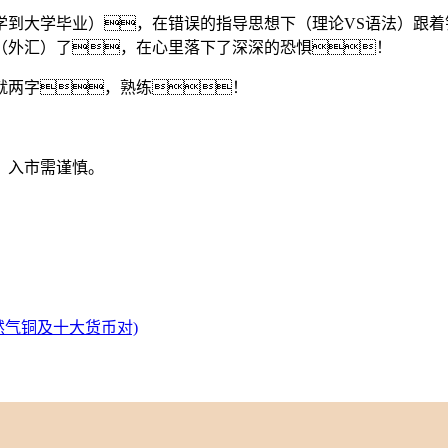
学到大学毕业），在错误的指导思想下（理论VS语法）跟
（外汇）了，在心里落下了深深的恐惧！
就两字，熟练！
，入市需谨慎。
然气铜及十大货币对)