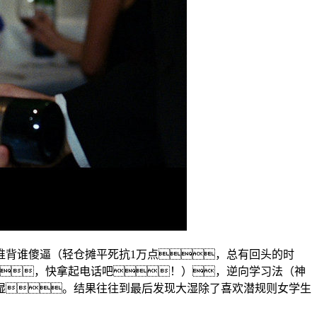
谁背谁傻逼（轻仓摊平死抗1万点，总有回头的时
什么，快拿起电话吧！），逆向学习法（神
湿。结果往往到最后发现大湿除了喜欢潜规则女学生