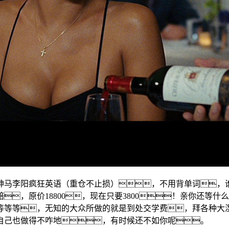
神马李阳疯狂英语（重仓不止损），不用背单词，
，原价18800，现在只要3800！亲你还等
等等等，无知的大众所做的就是到处交学费，拜各种大
自己也做得不咋地，有时候还不如你呢。