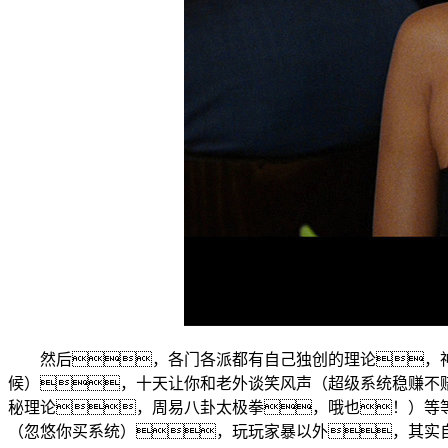
然后，各门各派都有自己独创的理论，
候），十天让你和老外谈笑风声（超级系统稳赚不赔
秘理论，周易八卦太极拳，哦也！）等
（忽悠你买系统），玩玩家暴以外，其实