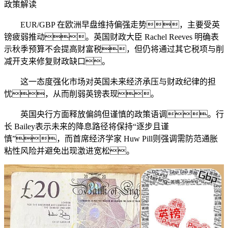
政策解读
EUR/GBP 在欧洲早盘维持偏强走势，主要受英
镑疲弱推动。英国财政大臣 Rachel Reeves 明确表
示秋季预算不会提高财富税，但仍将通过其它税项与削
减开支来修复财政缺口。
这一态度强化市场对英国未来经济承压与财政纪律的担
忧，从而削弱英镑表现。
英国央行方面释放偏鸽但谨慎的政策语调。行
长 Bailey表示未来的降息路径将保持“逐步且谨
慎”，而首席经济学家 Huw Pill则强调需防范通胀
粘性风险并避免出现激进宽松。