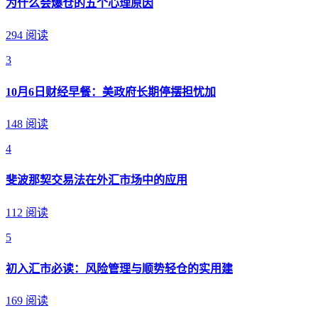
为什么会爆仓的五个心理原因
294 阅读
3
10月6日财经早餐：美政府长期停摆担忧加
148 阅读
4
斐波那契交易法在外汇市场中的应用
112 阅读
5
初入汇市必读：风险管理与顺势轻仓的实用建
169 阅读