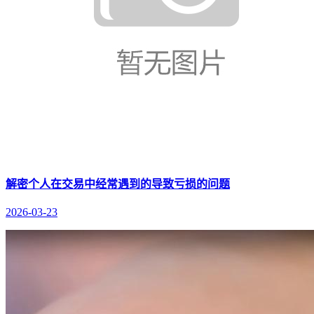
解密个人在交易中经常遇到的导致亏损的问题
2026-03-23