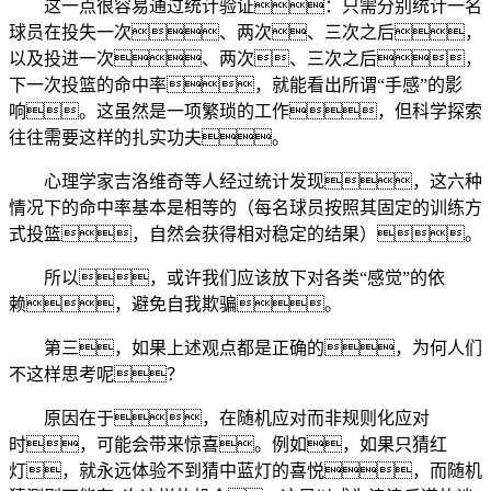
这一点很容易通过统计验证：只需分别统计一名
球员在投失一次、两次、三次之后，
以及投进一次、两次、三次之后，
下一次投篮的命中率，就能看出所谓“手感”的影
响。这虽然是一项繁琐的工作，但科学探索
往往需要这样的扎实功夫。
心理学家吉洛维奇等人经过统计发现，这六种
情况下的命中率基本是相等的（每名球员按照其固定的训练方
式投篮，自然会获得相对稳定的结果）。
所以，或许我们应该放下对各类“感觉”的依
赖，避免自我欺骗。
第三，如果上述观点都是正确的，为何人们
不这样思考呢？
原因在于，在随机应对而非规则化应对
时，可能会带来惊喜。例如，如果只猜红
灯，就永远体验不到猜中蓝灯的喜悦，而随机