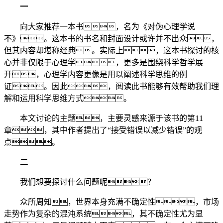
一
向大家推荐一本书，名为《对伪心理学说
不》。这本书的书名和封面设计或许并不出众，
但其内容却堪称经典。实际上，这本书探讨的核
心并非仅限于心理学，更多是围绕科学哲学展
开，心理学内容更像是用以阐述科学思维的例
证。因此，阅读此书能够有效帮助我们理
解和运用科学思维方式。
本文讨论的主题，主要灵感来源于该书的第11
章，其中作者提出了“接受错误以减少错误”的观
点。
二
我们想要探讨什么问题呢？
众所周知，世界本身充满不确定性，市场
走势作为复杂的混沌系统，其不确定性尤为显