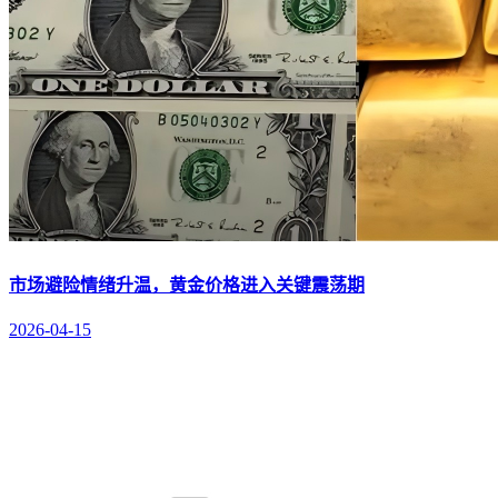
市场避险情绪升温，黄金价格进入关键震荡期
2026-04-15