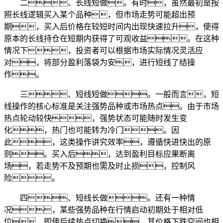
二、长线短做。有时，虽然最初是按
照长线逻辑买入某个品种，但市场走势可能超出预
期，买入后价格在较短时间内出现快速拉升，使得
原本的长线持仓在短期内获得了可观收益。在这种
情况下，投资者可以根据市场实际情况灵活应
对，将部分盈利落袋为安，进行短线了结操
作。
三、短线短做。一般而言，短
线操作的核心标准是关注强势品种或市场热点。由于市场
热点轮动较快，强势状态可能随时发生变
化，热门也可能转为冷门。因
此，这类操作讲究效率，遵循快进快出的原
则。买入后，达到盈利目标应果断离
场，若走势不及预期也需及时止损，控制风
险。
四、短线长做。还有一种情
况，某些强势品种在行情启动初期处于相对低
位，即使后续热点切换，其价格下跌空间也相