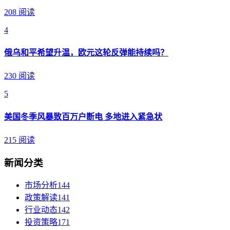
208 阅读
4
俄乌和平希望升温，欧元这轮反弹能持续吗？
230 阅读
5
美国冬季风暴致百万户断电 多地进入紧急状
215 阅读
新闻分类
市场分析
144
政策解读
141
行业动态
142
投资策略
171