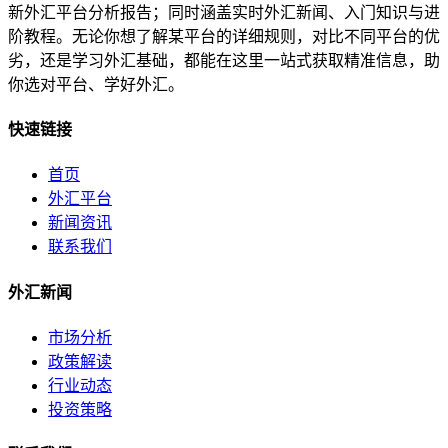
新外汇平台分析报告；同时涵盖实时外汇新闻、入门知识与进
阶教程。无论你想了解某平台的详细规则，对比不同平台的优
劣，还是学习外汇基础，都能在这里一站式获取精准信息，助
你选对平台、学好外汇。
快速链接
首页
外汇平台
新闻资讯
联系我们
外汇新闻
市场分析
政策解读
行业动态
投资策略