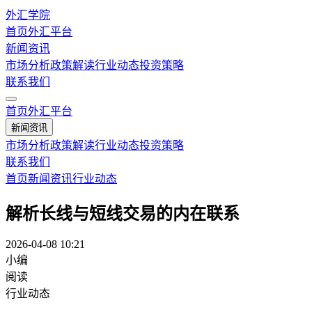
外汇学院
首页
外汇平台
新闻资讯
市场分析
政策解读
行业动态
投资策略
联系我们
首页
外汇平台
新闻资讯
市场分析
政策解读
行业动态
投资策略
联系我们
首页
新闻资讯
行业动态
解析长线与短线交易的内在联系
2026-04-08 10:21
小编
阅读
行业动态