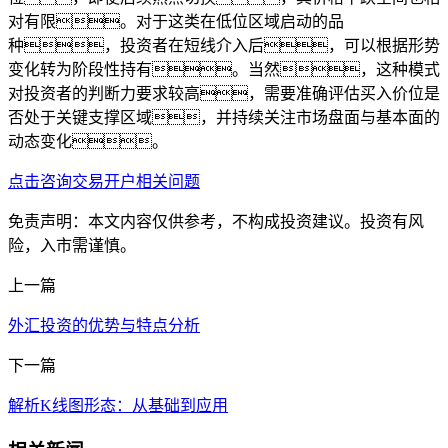
对有限。对于这类在低位区域启动的品
种，投资者在短线介入后，可以根据形势
变化转为阶段性持有。当然，这种模式
对投资者的判断力要求较高，需要准确评估买入价位是
否处于关键支撑区域，并持续关注市场盘面与基本面的
动态变化。
点击咨询交易开户相关问题
免责声明：本文内容仅供参考，不构成投资建议。投资有风
险，入市需谨慎。
上一篇
外汇投资的优势与特点分析
下一篇
解析K线图形态：从基础到应用