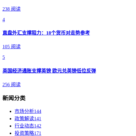
238 阅读
4
直盘外汇支撑阻力：18个货币对走势参考
105 阅读
5
英国经济通胀支撑英镑 欧元兑英镑低位反弹
256 阅读
新闻分类
市场分析
144
政策解读
141
行业动态
142
投资策略
171