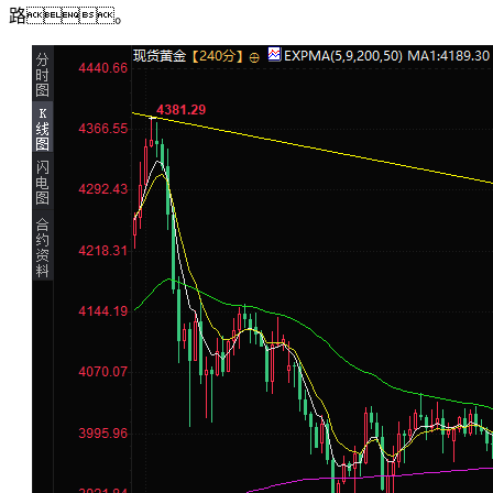
路。