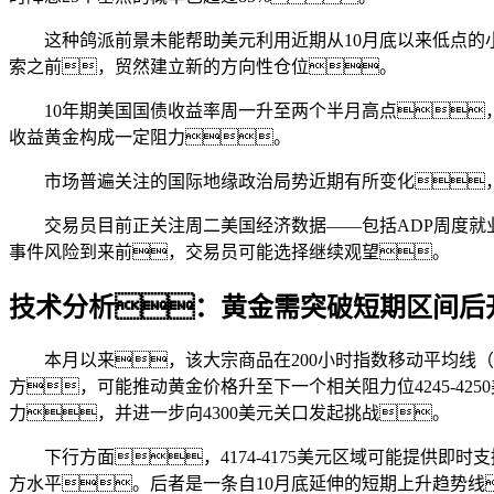
这种鸽派前景未能帮助美元利用近期从10月底以来低点
索之前，贸然建立新的方向性仓位。
10年期美国国债收益率周一升至两个半月高点
收益黄金构成一定阻力。
市场普遍关注的国际地缘政治局势近期有所变化
交易员目前正关注周二美国经济数据——包括ADP周度就
事件风险到来前，交易员可能选择继续观望。
技术分析：黄金需突破短期区间后
本月以来，该大宗商品在200小时指数移动平均线
方，可能推动黄金价格升至下一个相关阻力位4245-42
力，并进一步向4300美元关口发起挑战。
下行方面，4174-4175美元区域可能提供即时
方水平。后者是一条自10月底延伸的短期上升趋势