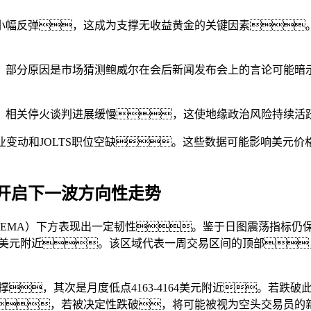
的小幅反弹，这成为支撑无收益黄金的关键因素
，部分原因是市场猜测鲍威尔在会后新闻发布会上的言论可能暗
，相关停火谈判进展缓慢，这使地缘政治风险持续活
业变动和JOLTS职位空缺。这些数据可能影响美元
开启下一波方向性走势
（EMA）下方表现出一定韧性。鉴于日图震荡指标仍保
50美元附近。该区域代表一周交易区间的顶部，
支撑，其次是月度低点4163-4164美元附近。若跌
线，若被决定性跌破，将可能被视为空头交易员的