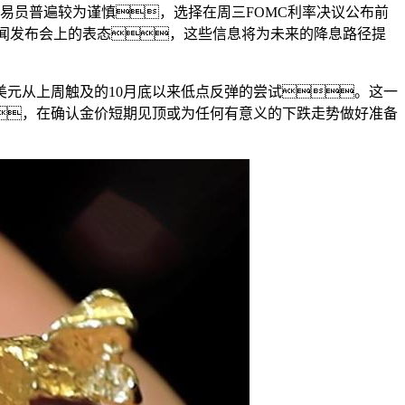
易员普遍较为谨慎，选择在周三FOMC利率决议公布前
新闻发布会上的表态，这些信息将为未来的降息路径提
美元从上周触及的10月底以来低点反弹的尝试。这一
，在确认金价短期见顶或为任何有意义的下跌走势做好准备