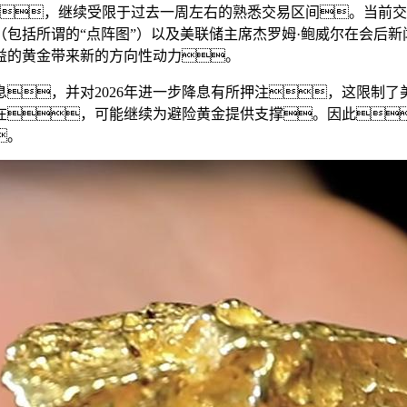
，继续受限于过去一周左右的熟悉交易区间。当前交
包括所谓的“点阵图”）以及美联储主席杰罗姆·鲍威尔在会后
益的黄金带来新的方向性动力。
，并对2026年进一步降息有所押注，这限制了
在，可能继续为避险黄金提供支撑。因此
。