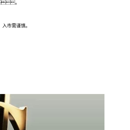
。
，入市需谨慎。