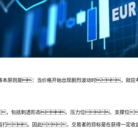
基本原则是：当价格开始出现剧烈波动时，就应
，包括刺透形态、压力位、支撑位
运行。因此，交易者的目标是在获得一定收