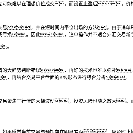
仓可能难以在理想价位成交，而设置止盈后，价
交易，并在短时间内平仓出场的方法。由于追单
成亏损。因此，追单操作并不适合外汇交易新
。
情的大趋势判断错误，再好的技术也难以弥补
，再结合交易平台盘面的K线形态进行综合分析。
交易聚焦于行情的大幅波动，投资风险也随之放大。
。如果感觉当前交易与预期存在明显差距，应及时止