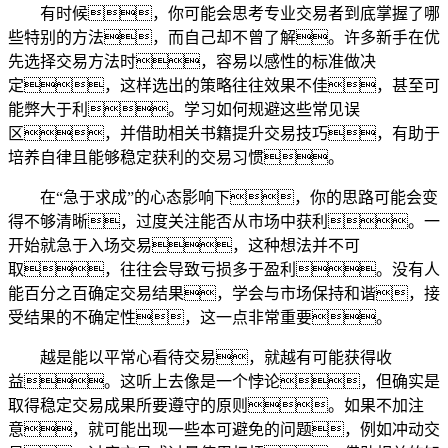
有时候，你可能会思考专业交易者到底掌握了哪
些特别的方法，而自己却不曾了解。许多新手在优
先选择交易方法时，容易以感性的标准做决
定，这样选出的策略往往效果不佳，甚至可
能弊大于利。学习如何规避这些常见误
区，并借助相关书籍提升交易技巧，有助于
培养自律且能够稳定获利的交易习惯。
在“急于求成”的心态影响下，你的思路可能会变
得不够清晰，过度关注能否从市场中获利。一
开始就急于入场交易，这种想法并不可
取，往往会导致亏损多于盈利。没有人
能百分之百确定交易结果，学会与市场保持和谐，接
受结果的不确定性，这一点非常重要。
越是能以平常心看待交易，就越有可能获得收
益。这听上去像是一个悖论，但确实是
取得稳定交易成果所要遵守的原则。如果不加注
意，就可能出现一些本可避免的问题，例如冲动交