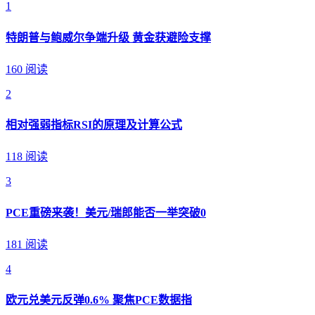
1
特朗普与鲍威尔争端升级 黄金获避险支撑
160 阅读
2
相对强弱指标RSI的原理及计算公式
118 阅读
3
PCE重磅来袭！美元/瑞郎能否一举突破0
181 阅读
4
欧元兑美元反弹0.6% 聚焦PCE数据指