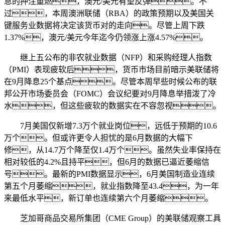
息的押注重燃，澳元/美元有望反弹。不
过，本周澳洲联储（RBA）的政策预期以及美国关
键服务业数据将决定该货币对的走向。尽管上周下跌
1.37%，澳元/美元今年迄今仍领涨上涨4.57%。
继上五公布的非农就业数据（NFP）和采购经理人指数
（PMI）表现疲软后，货币市场目前暗示美联储将
在9月降息25个基点。尽管本周早些时候公布的联
邦公开市场委员会（FOMC）会议纪要对9月降息举措泼了冷
水，但这些疲软的数据实在不容忽视。
7月美国仅新增7.3万个就业岗位，远低于预期的10.6
万个。但或许更令人担忧的是6月数据的大幅下
修，从14.7万个降至仅1.4万个。虽然失业率保持在
相对较低的4.2%且持平，但6月的数据已逼近萎缩信
号。最新的PMI数据显示，6月美国制造业连续
第五个月萎缩，就业指数降至43.4，为一年
来最低水平，新订单也连续第六个月萎缩。
芝加哥商品交易所集团（CME Group）的美联储观察工具