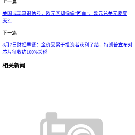
上一篇
美国或现衰退信号，欧元区却偷偷“回血”，欧元兑美元要变
天？
下一篇
8月7日财经早餐：金价受累于投资者获利了结，特朗普宣布对
芯片征收约100%关税
相关新闻