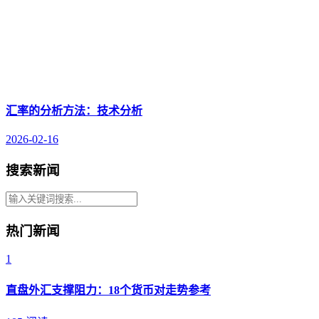
汇率的分析方法：技术分析
2026-02-16
搜索新闻
热门新闻
1
直盘外汇支撑阻力：18个货币对走势参考