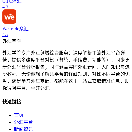
GTC泽汇
4.5
WeTrade众汇
4.5
外汇学院
外汇学院专注外汇领域综合服务：深度解析主流外汇平台详
情，提供多维度平台对比（监管、手续费、功能等），同步更
新外汇平台分析报告；同时涵盖实时外汇新闻、入门知识与进
阶教程。无论你想了解某平台的详细规则，对比不同平台的优
劣，还是学习外汇基础，都能在这里一站式获取精准信息，助
你选对平台、学好外汇。
快速链接
首页
外汇平台
新闻资讯