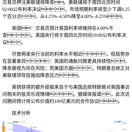
交易员押注美联储将降息。美联储将于周四北京时间
02:00公布利率决议，市场预期利率将至少下调0.25
个百分点，从4.25%–4.50%降至4.00%–4.25%。
英国：交易员预计英国利率将维持在4.00%不
变。英国央行将于周四北京时间19:00公布利率决
议。
尽管两家央行当前的利率水平相近，但局势存
在显著差异：英国的通胀问题更具持续性，
降息被视为存在风险；而美国方面，特朗普总统正对
美联储领导层施加降息压力。
英镑获得的额外提振来自于与美国总统特朗普对英国事访
问相关的投资乐观情绪。据媒体报道，此次访
问期间预计将公布价值约100亿美元的合作协议。
技术分析