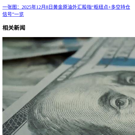
一张图：2025年12月8日黄金原油外汇股指“枢纽点+多空持仓
信号”一览
相关新闻