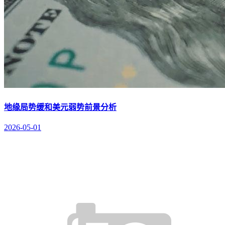
地缘局势缓和美元弱势前景分析
2026-05-01