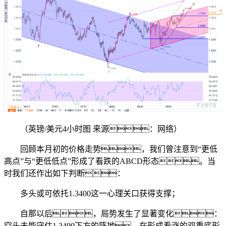
（英镑/美元4小时图 来源：网络）
回顾本月初的价格走势，我们曾注意到“更低
高点”与“更低低点”形成了看跌的ABCD形态。当
时我们还作出如下判断：
多头或可依托1.3400这一心理关口获得支撑；
自那以后，局势发生了显著变化：
空头未能守住1.3400下方的阵地，在形成看涨的双重底形