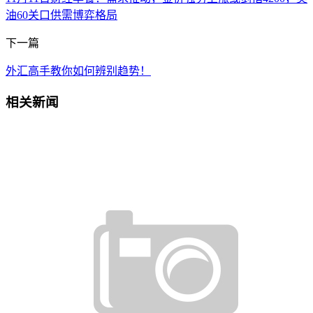
油60关口供需博弈格局
下一篇
外汇高手教你如何辨别趋势！
相关新闻