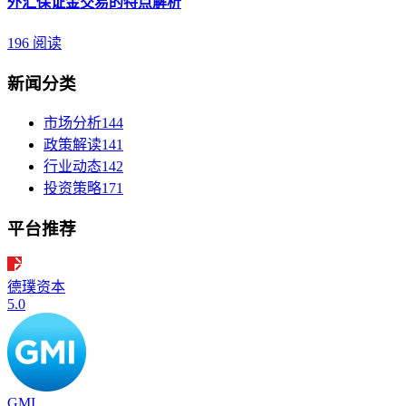
外汇保证金交易的特点解析
196 阅读
新闻分类
市场分析
144
政策解读
141
行业动态
142
投资策略
171
平台推荐
德璞资本
5.0
GMI