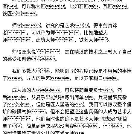
者，可以称为匠，比如石匠，瓦匠，
铁匠。
师，讲究的是艺术，得事务真谛
者，可以称为师，比如雕塑大
师、建筑大师，铁艺大师。
师较匠来说，是在精湛的技术之上融入了自己
的感受和创造。
我们多数人，能够到匠的程度已经是不容易的事情
了，匠人的手艺，足以养家糊口。
成为师的人，可以将简单变负责，然
后，从复杂里能够提炼出简单。兵马俑够复杂
了，但他是匠人塑造的，我们可以惊叹整个俑
坑的磅礴气势，但不会把塑造这些兵俑的人成为艺术大
师，他们当时也的确不是艺术大师;“思想者”够简
单了，简单到连衣服都没有穿，但，他
的塑造者确实世界公认的艺术大师。