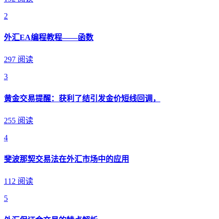
2
外汇EA编程教程——函数
297 阅读
3
黄金交易提醒：获利了结引发金价短线回调，
255 阅读
4
斐波那契交易法在外汇市场中的应用
112 阅读
5