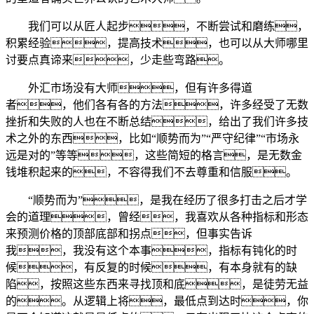
我们可以从匠人起步，不断尝试和磨练，
积累经验，提高技术，也可以从大师哪里
讨要点真谛来，少走些弯路。
外汇市场没有大师，但有许多得道
者，他们各有各的方法，许多经受了无数
挫折和失败的人也在不断总结，给出了我们许多技
术之外的东西，比如“顺势而为”“严守纪律”“市场永
远是对的”等等，这些简短的格言，是无数金
钱堆积起来的，不容得我们不去尊重和信服。
“顺势而为”，是我在经历了很多打击之后才学
会的道理，曾经，我喜欢从各种指标和形态
来预测价格的顶部底部和拐点，但事实告诉
我，我没有这个本事，指标有钝化的时
候，有反复的时候，有本身就有的缺
陷，按照这些东西来寻找顶和底，是徒劳无益
的。从逻辑上将，最低点到达时，你