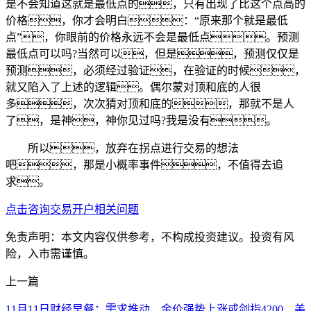
是不会知道这就是最低点的，只有出现了比这个点高的
价格，你才会明白：“原来那个就是最低
点”，你眼前的价格永远不会是最低点。预测
最低点可以吗?当然可以，但是，预测仅仅是
预测，必须经过验证，在验证的时候，
就又陷入了上述的逻辑。偶尔蒙对顶和底的人很
多，次次猜对顶和底的，那就不是人
了，是神，神你见过吗?我是没有。
所以，放弃在拐点进行交易的想法
吧，那是小概率事件，不值得去追
求。
点击咨询交易开户相关问题
免责声明：本文内容仅供参考，不构成投资建议。投资有风
险，入市需谨慎。
上一篇
11月11日财经早餐：需求推动，金价强势上涨或剑指4200，美