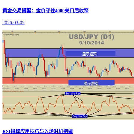
黄金交易提醒：金价守住4000关口后收窄
2026-03-05
RSI指标应用技巧与入场时机把握