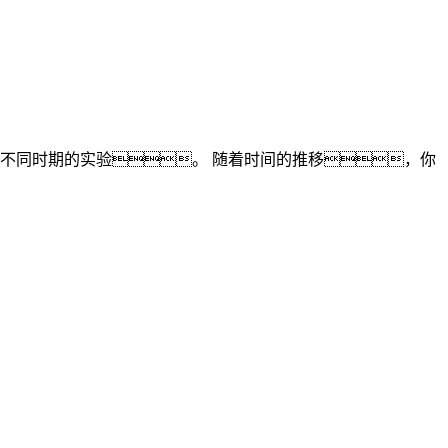
试不同时期的实验。 随着时间的推移，你