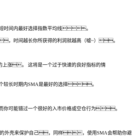
短时间内最好选择指数平均线。
，时间越长你所获得的利润就越高（嘘~）。
上涨。 这将是一个过于快速的良好指标的情
个较长时期内SMA是最好的选择。
而你可能错过一个很好的入市价格或空仓行为。
的外壳来保护自己，同样，使用SMA会帮助你避