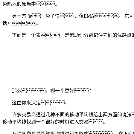
免陷入假象当中。
另一方面，兔子快，像EMA。 
话）。
下面是一个表，是帮助你分别记住它们的优缺点
那么，哪一个更好？
这由你来决定。
许多交易商通过几种不同的移动平均线给出两方面的说法
移动平均线找到一个很好的时机进入交易。
有许多交易是围绕平均线进行策略的。 在下