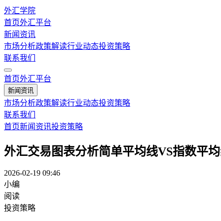
外汇学院
首页
外汇平台
新闻资讯
市场分析
政策解读
行业动态
投资策略
联系我们
首页
外汇平台
新闻资讯
市场分析
政策解读
行业动态
投资策略
联系我们
首页
新闻资讯
投资策略
外汇交易图表分析简单平均线VS指数平均
2026-02-19 09:46
小编
阅读
投资策略