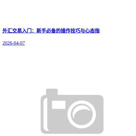
外汇交易入门：新手必备的操作技巧与心态指
2026-04-07