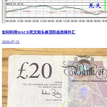
如何利用MACD死叉和头肩顶形态选择外汇
2026-07-21