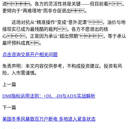
进。各方的灵活性将是关键——但目前看，
更倾向于“两难境地”而非仓促退出。
这场对抗从“精准操作”变成“意外泥潭”，油价与地
缘现实已成为最残酷的裁判。各方不愿退出的核
心，正是因为承认“超出预期”，等于承认
最坏预料成真。
点击咨询交易开户相关问题
免责声明：本文内容仅供参考，不构成投资建议。投资有风
险，入市需谨慎。
上一篇
DMI指标运用法则：+DI、-DI与ADX实战解析
下一篇
美国冬季风暴致百万户断电 多地进入紧急状态