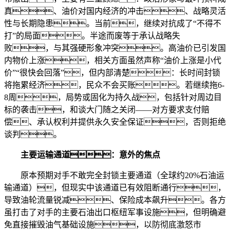
真、油价对国内经济的冲击、战略灵活
性与长期隐患。当前，继续对抗成了“不得不
打”的局面。半途而废等于承认战略失
败，与其强硬形象冲突。高油价已引发国
内物价上涨，相关方面虽然声称“油价上涨是小代
价”“很快会回落”，但内部清楚：长时间封锁
将拖累经济，民众不会买账。若继续拖6-
8周，局势或固化为持久战，包括针对周边目
标的袭击，和谈大门随之关闭——对方要求支付赔
偿、承认权利并提供永久安全保证，否则拒绝
谈判。
主要运输通道：意外的焦点
原本预期对手不敢完全封锁主要通道（全球约20%石油运
输通道），但现实中该通道已有效阻断通行，
导致油轮流量锐减、保险成本飙升。各方
虽打击了对手的主要石油出口枢纽军事设施，但明确避
免直接摧毁油气基础设施，以防彻底激怒市