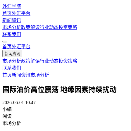
外汇学院
首页
外汇平台
新闻资讯
市场分析
政策解读
行业动态
投资策略
联系我们
首页
外汇平台
新闻资讯
市场分析
政策解读
行业动态
投资策略
联系我们
首页
新闻资讯
市场分析
国际油价高位震荡 地缘因素持续扰动
2026-06-01 10:47
小编
阅读
市场分析