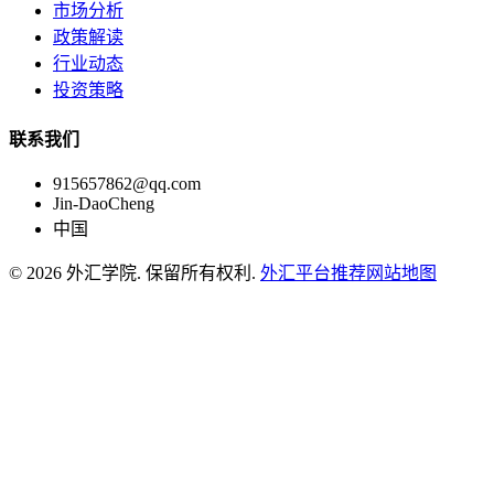
市场分析
政策解读
行业动态
投资策略
联系我们
915657862@qq.com
Jin-DaoCheng
中国
© 2026 外汇学院. 保留所有权利.
外汇平台推荐
网站地图