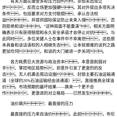
有关方面在遭受多轮压力后，非但未出现让
步，反而立场更加强硬。其对外提出多项先决
条件，包括要求对方支付赔偿、承认合法权
益，并提供国际保证防止未来入侵，否
则拒绝和谈。“这种局面不能重演”，相关方面明
确表示只有获得赔偿和永久安全承诺才会停止对抗。与
此同时，多位关键人士在事件中不幸离世，这些原
本具备和谈话语权的人相继失去，让本就艰难的谈判之路
更加坎坷，和谈的大门被进一步关闭。
各方耗费巨大资源与政治资本，本意是削弱对
手、掌控地区局势，却意外引发了更激烈的反
击。无人机袭击周边设施、封锁主要石油运输通
道（全球约20%石油运输经由该通道），直接推高全球油
价。市场预期的最坏结果——换来一个更不合
作、更激进的对立格局——已然发生。
油价飙升：最直接的压力
最直接的压力来自油价。此前，布伦