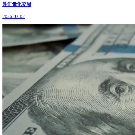
外汇量化交易
2026-03-02