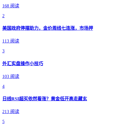
168 阅读
2
美国政府停摆助力，金价周线七连涨，市场押
113 阅读
3
外汇实盘操作小技巧
103 阅读
4
日线RSI超买依然看涨？黄金低开高走藏玄
213 阅读
5