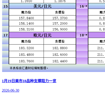
1月19日美市18品种支撑阻力一览
2026-06-30