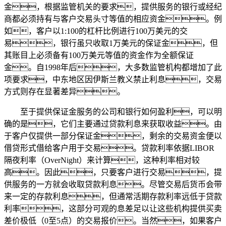
金，根据监管机关的要求，提供服务的银行或经纪
商都必须持有与客户交易头寸等值的相应资金。例
如，客户以1:100的杠杆比例进行100万美元的交
易，银行虽只收取1万美元的保证金，但
其账目上必须备有100万美元等值的资金作为全额保证
金。自1998年后，大多数监管机构都增加了此
项要求，中东地区因伊斯兰教义禁止利息，交易
方式则存在显著差异。
至于提供保证金服务的公司和银行如何盈利，可以明
确的是，它们主要通过贷款利息来获取收益。由
于客户仅提供一部分保证金，剩余的交易资金便以
借贷形式借给客户用于交易。贷款利率依据LIBOR
隔夜利率（OverNight）来计算，这种利率相对较
高。因此，只要客户进行交易，提
供服务的一方就会收取贷款利息。尽管交易后货币会带
来一定的存款利息，但通常活期存款利率远低于贷款
利率，这部分可观的息差足以让这些机构提供买卖
差价极低（0至5点）的交易报价。当然，如果客户