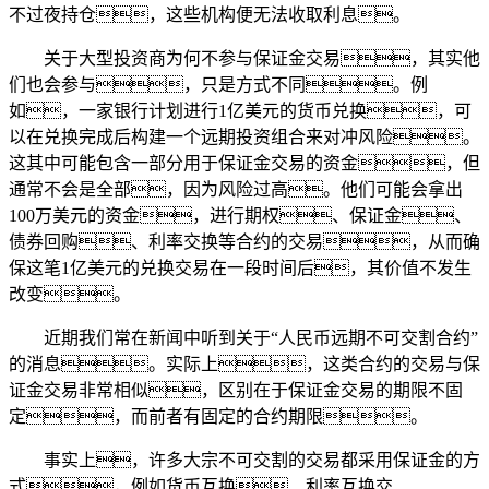
不过夜持仓，这些机构便无法收取利息。
关于大型投资商为何不参与保证金交易，其实他
们也会参与，只是方式不同。例
如，一家银行计划进行1亿美元的货币兑换，可
以在兑换完成后构建一个远期投资组合来对冲风险。
这其中可能包含一部分用于保证金交易的资金，但
通常不会是全部，因为风险过高。他们可能会拿出
100万美元的资金，进行期权、保证金、
债券回购、利率交换等合约的交易，从而确
保这笔1亿美元的兑换交易在一段时间后，其价值不发生
改变。
近期我们常在新闻中听到关于“人民币远期不可交割合约”
的消息。实际上，这类合约的交易与保
证金交易非常相似，区别在于保证金交易的期限不固
定，而前者有固定的合约期限。
事实上，许多大宗不可交割的交易都采用保证金的方
式，例如货币互换、利率互换交