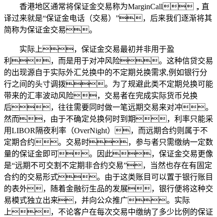
香港地区通常将保证金交易称为MarginCall，直
译过来就是“保证金电话（交易）”，后来我们逐渐将其
简称为保证金交易。
实际上，保证金交易最初并非用于盈
利，而是用于对冲风险。这种信贷交易
的出现源自于实际外汇兑换中的不定期兑换需求,例如银行分
行之间的头寸调拨。为了规避此类不定期兑换可能
带来的汇率波动风险，交易者在完成实际货币兑换
后，往往需要同时做一笔远期交易来对冲。
然而，由于不确定兑换何时到期，利率只能采
用LIBOR隔夜利率（OverNight），而远期合约则属于不
定期合约。交易时，参与者只需缴纳一定数
量的保证金即可。因此，保证金交易更像
是“远期不可交割不定期非合约交易”，当然也存在有固定
合约的交易形式。由于这类账目可以置于银行账目
的表外，随着金融衍生品的发展，银行便将这种交
易模式独立出来，并向公众推广。实际
上，不论客户在每次交易中缴纳了多少比例的保证