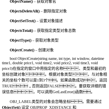
ObjectName()
– 获取对象名
ObjectsDeleteAll()
– 删除指定对象
ObjectSetText()
– 设置对象描述
ObjectsTotal()
– 获取指定类型对象总数
ObjectType()
– 获取对象类型
ObjectCreate()
– 创建对象
bool ObjectCreate(string name, int type, int window, datetime
time1, double price1, void time2, void price2, void time3, void
price3)在指定的窗口中用指定的名称、类型和最初的
坐标创建对象。根据对象类型，与对象相
关的坐标个数可以是1到3个。如果函数成功，返回
TRUE，否则返回FALSE。要获取详细的错
误信息，可以调用GetLastError()函数。
OBJ_LABEL类型的对象会忽略坐标。需要通过
ObjectSet()
设定 OBJPROP_XDISTANCE 和