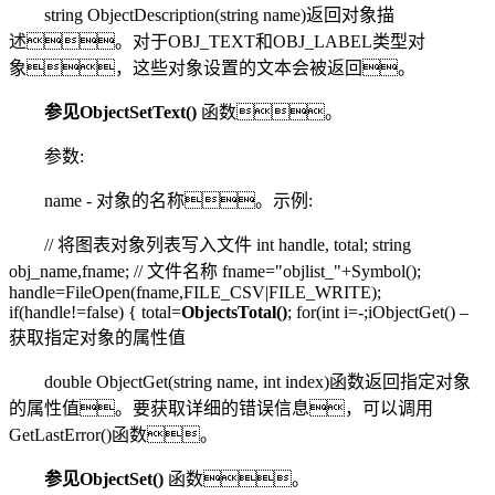
string ObjectDescription(string name)返回对象描
述。对于OBJ_TEXT和OBJ_LABEL类型对
象，这些对象设置的文本会被返回。
参见
ObjectSetText()
函数。
参数:
name - 对象的名称。示例:
// 将图表对象列表写入文件 int handle, total; string
obj_name,fname; // 文件名称 fname="objlist_"+Symbol();
handle=FileOpen(fname,FILE_CSV|FILE_WRITE);
if(handle!=false) { total=
ObjectsTotal()
; for(int i=-;i
ObjectGet() –
获取指定对象的属性值
double ObjectGet(string name, int index)函数返回指定对象
的属性值。要获取详细的错误信息，可以调用
GetLastError()函数。
参见
ObjectSet()
函数。