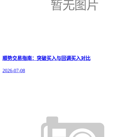
顺势交易指南：突破买入与回调买入对比
2026-07-08