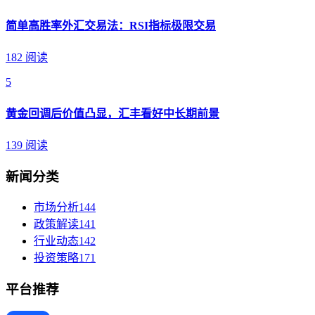
简单高胜率外汇交易法：RSI指标极限交易
182 阅读
5
黄金回调后价值凸显，汇丰看好中长期前景
139 阅读
新闻分类
市场分析
144
政策解读
141
行业动态
142
投资策略
171
平台推荐