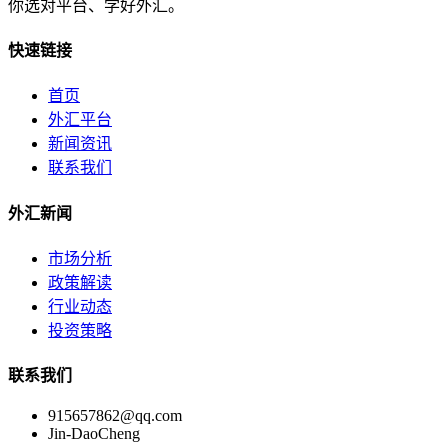
你选对平台、学好外汇。
快速链接
首页
外汇平台
新闻资讯
联系我们
外汇新闻
市场分析
政策解读
行业动态
投资策略
联系我们
915657862@qq.com
Jin-DaoCheng