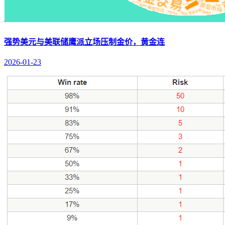
强势美元与美联储鹰派立场压制金价，黄金连
2026-01-23