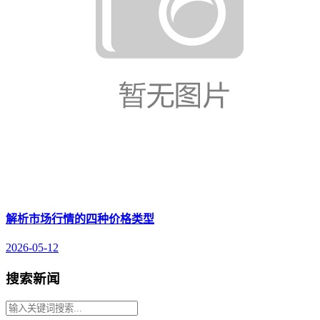
解析市场行情的四种价格类型
2026-05-12
搜索新闻