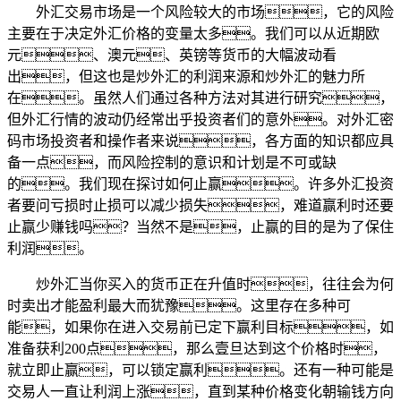
外汇交易市场是一个风险较大的市场，它的风险
主要在于决定外汇价格的变量太多。我们可以从近期欧
元、澳元、英镑等货币的大幅波动看
出，但这也是炒外汇的利润来源和炒外汇的魅力所
在。虽然人们通过各种方法对其进行研究，
但外汇行情的波动仍经常出乎投资者们的意外。对外汇密
码市场投资者和操作者来说，各方面的知识都应具
备一点，而风险控制的意识和计划是不可或缺
的。我们现在探讨如何止赢。许多外汇投资
者要问亏损时止损可以减少损失，难道赢利时还要
止赢少赚钱吗？当然不是，止赢的目的是为了保住
利润。
炒外汇当你买入的货币正在升值时，往往会为何
时卖出才能盈利最大而犹豫。这里存在多种可
能，如果你在进入交易前已定下赢利目标，如
准备获利200点，那么壹旦达到这个价格时，
就立即止赢，可以锁定赢利。还有一种可能是
交易人一直让利润上涨，直到某种价格变化朝输钱方向